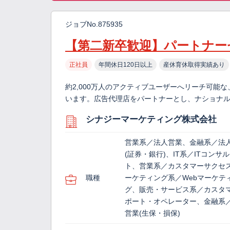
ジョブNo.875935
【第二新卒歓迎】パートナー
正社員
年間休日120日以上
産休育休取得実績あり
約2,000万人のアクティブユーザーへリーチ可能
います。広告代理店をパートナーとし、ナショナ
シナジーマーケティング株式会社
営業系／法人営業、金融系／法
(証券・銀行)、IT系／ITコンサ
ト、営業系／カスタマーサクセ
職種
ーケティング系／Webマーケテ
グ、販売・サービス系／カスタ
ポート・オペレーター、金融系
営業(生保・損保)