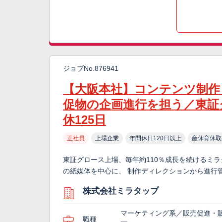
ジョブNo.876941
【大阪本社】コンテンツ制作
促物の企画進行を担う／東証
休125日
正社員
上場企業
年間休日120日以上
産休育休取
東証グロース上場、毎年約110％成長を続けるミ
の紙媒体を中心に、 制作ディレクションから進行
株式会社ミラタップ
マーケティング系／販売促進・
職種