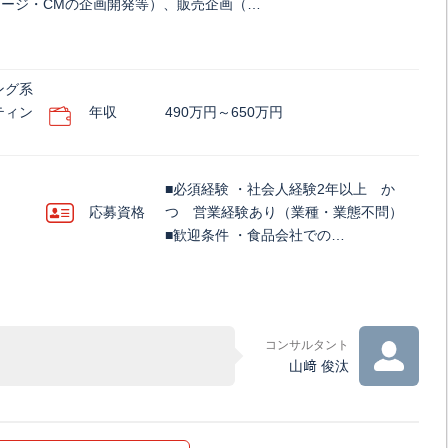
ージ・CMの企画開発等）、販売企画（…
ング系
ティン
年収
490万円～650万円
■必須経験 ・社会人経験2年以上 か
応募資格
つ 営業経験あり（業種・業態不問）
■歓迎条件 ・食品会社での…
コンサルタント
山﨑 俊汰