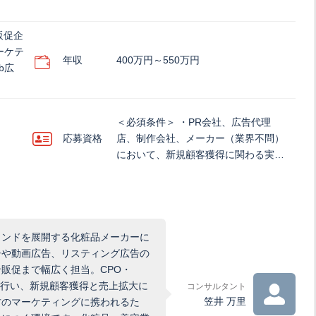
販促企
ーケテ
年収
400万円～550万円
b広
＜必須条件＞ ・PR会社、広告代理
応募資格
店、制作会社、メーカー（業界不問）
において、新規顧客獲得に関わる実…
ランドを展開する化粧品メーカーに
告や動画広告、リスティング広告の
販促まで幅広く担当。CPO・
を行い、新規顧客獲得と売上拡大に
コンサルタント
笠井 万里
方のマーケティングに携われるた