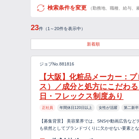
検索条件を変更
（勤務地、職種、給与、
23
件（1～20件を表示中）
新着順
ジョブNo.881816
【大阪】化粧品メーカー：プ
ス）／成分と処方にこだわる
日・フレックス制度あり
正社員
年間休日120日以上
女性が活躍
第二新卒
【募集背景】 美容業界では、SNSや動画広告な
も依然としてブランドづくりに欠かせない要素とな