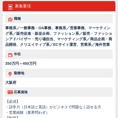
募集要項
職種
事務系／一般事務・OA事務、事務系／営業事務、マーケティン
グ系／販売促進・販促企画、ファッション系／販売・ファッショ
ンアドバイザー・売り場担当、マーケティング系／商品企画・商
品開発、クリエイティブ系／ECサイト運営、営業系／海外営業
年収
350万円～450万円
勤務地
大阪府
応募資格
【必須】
・語学力（日本語と英語）がビジネスで問題なく話せる方
・営業経験（業界問わず）