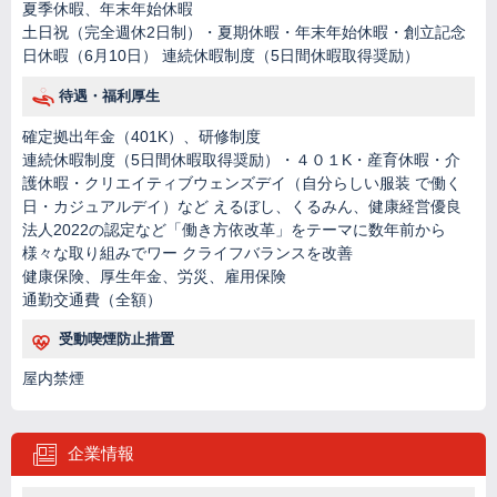
夏季休暇、年末年始休暇
土日祝（完全週休2日制）・夏期休暇・年末年始休暇・創立記念
日休暇（6月10日） 連続休暇制度（5日間休暇取得奨励）
待遇・福利厚生
確定拠出年金（401K）、研修制度
連続休暇制度（5日間休暇取得奨励）・４０１K・産育休暇・介
護休暇・クリエイティブウェンズデイ（自分らしい服装 で働く
日・カジュアルデイ）など えるぼし、くるみん、健康経営優良
法人2022の認定など「働き方依改革」をテーマに数年前から
様々な取り組みでワー クライフバランスを改善
健康保険、厚生年金、労災、雇用保険
通勤交通費（全額）
受動喫煙防止措置
屋内禁煙
企業情報