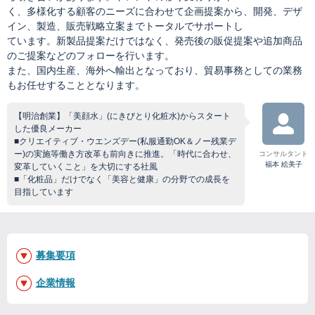
く、多様化する顧客のニーズに合わせて企画提案から、開発、デザ
イン、製造、販売戦略立案までトータルでサポートし
ています。新製品提案だけではなく、発売後の販促提案や追加商品
のご提案などのフォローを行います。
また、国内生産、海外へ輸出となっており、貿易事務としての業務
もお任せすることとなります。
【明治創業】「美顔水」(にきびとり化粧水)からスタート
した優良メーカー
■クリエイティブ・ウエンズデー(私服通勤OK＆ノー残業デ
ー)の実施等働き方改革も前向きに推進。「時代に合わせ、
コンサルタント
福本 絵美子
変革していくこと」を大切にする社風
■「化粧品」だけでなく「美容と健康」の分野での成長を
目指しています
募集要項
企業情報