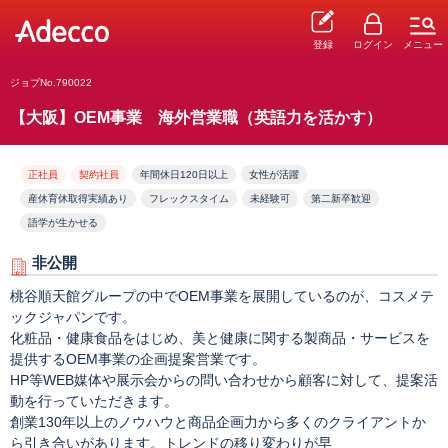
登録
ログイン
メニュー
ジョブNo.790022
【大阪】OEM事業 海外営業職（英語力を活かす）
正社員
契約社員
年間休日120日以上
女性が活躍
産休育休取得実績あり
フレックスタイム
未経験可
第二新卒歓迎
語学が生かせる
非公開
桃谷順天館グループの中でOEM事業を展開しているのが、コスメテ
ックジャパンです。
化粧品・健康食品をはじめ、美と健康に関する製商品・サービスを
提供するOEM事業の企画提案営業です。
HP等WEB媒体や展示会からの問い合わせから顧客に対して、提案活
動を行っていただきます。
創業130年以上のノウハウと商品企画力から多くのクライアントか
ら引き合いがあります。トレンドの移り変わりが早