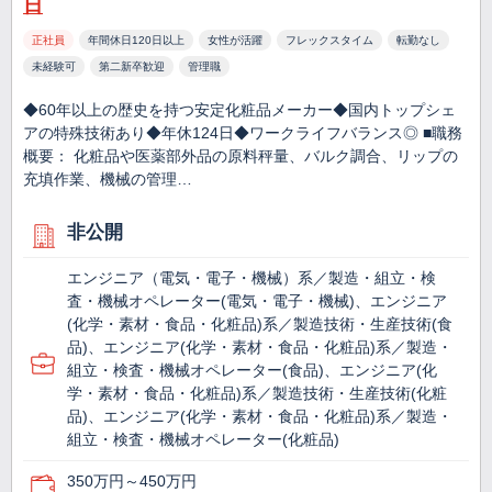
日
正社員
年間休日120日以上
女性が活躍
フレックスタイム
転勤なし
未経験可
第二新卒歓迎
管理職
◆60年以上の歴史を持つ安定化粧品メーカー◆国内トップシェ
アの特殊技術あり◆年休124日◆ワークライフバランス◎ ■職務
概要： 化粧品や医薬部外品の原料秤量、バルク調合、リップの
充填作業、機械の管理…
非公開
エンジニア（電気・電子・機械）系／製造・組立・検
査・機械オペレーター(電気・電子・機械)、エンジニア
(化学・素材・食品・化粧品)系／製造技術・生産技術(食
品)、エンジニア(化学・素材・食品・化粧品)系／製造・
組立・検査・機械オペレーター(食品)、エンジニア(化
学・素材・食品・化粧品)系／製造技術・生産技術(化粧
品)、エンジニア(化学・素材・食品・化粧品)系／製造・
組立・検査・機械オペレーター(化粧品)
350万円～450万円