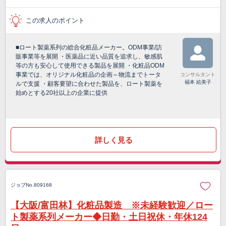
この求人のポイント
■ロート製薬系列の総合化粧品メーカー。ODM事業/訪
販事業等を展開 ・医薬品に近い品質を追求し、敏感肌
等の方も安心して使用できる製品を展開 ・化粧品ODM
事業では、オリジナル化粧品の企画～物流までトータ
コンサルタント
福本 絵美子
ルで支援 ・顧客要望に合わせた製品を、ロート製薬を
始めとする20社以上の企業に提供
詳しく見る
ジョブNo.809168
【大阪/富田林】化粧品製造 ※未経験歓迎／ロー
ト製薬系列メーカー◆日勤・土日祝休・年休124