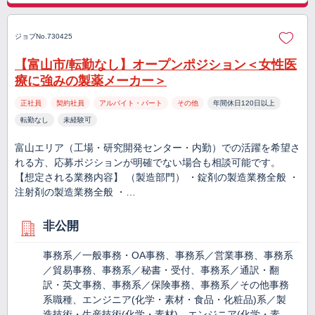
ジョブNo.730425
【富山市/転勤なし】オープンポジション＜女性医
療に強みの製薬メーカー＞
正社員
契約社員
アルバイト・パート
その他
年間休日120日以上
転勤なし
未経験可
富山エリア（工場・研究開発センター・内勤）での活躍を希望さ
れる方、応募ポジションが明確でない場合も相談可能です。
【想定される業務内容】 （製造部門） ・錠剤の製造業務全般 ・
注射剤の製造業務全般 ・…
非公開
事務系／一般事務・OA事務、事務系／営業事務、事務系
／貿易事務、事務系／秘書・受付、事務系／通訳・翻
訳・英文事務、事務系／保険事務、事務系／その他事務
系職種、エンジニア(化学・素材・食品・化粧品)系／製
造技術・生産技術(化学・素材)、エンジニア(化学・素