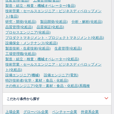
生産管理(食品)
工場管理職(食品)
製造・組立・検査・機械オペレーター(食品)
技術営業・セールスエンジニア・ビジネスディベロップメン
ト(食品)
研究・開発(化粧品)
製品開発(化粧品)
分析・解析(化粧品)
品質管理(化粧品)
品質保証(化粧品)
プロセスエンジニア(化粧品)
プロダクトマネジメント・プロジェクトマネジメント(化粧品)
設備保全・メンテナンス(化粧品)
製造技術・生産技術(化粧品)
生産管理(化粧品)
工場管理職(化粧品)
製造・組立・検査・機械オペレーター(化粧品)
技術営業・セールスエンジニア・ビジネスディベロップメン
ト(化粧品)
設備エンジニア(機械)
設備エンジニア(電気)
特許技術者(化学・素材・食品・化粧品)
その他エンジニア(化学・素材・食品・化粧品)系職種
こだわり条件から探す
上場企業
グローバル企業
ベンチャー企業
外資系企業