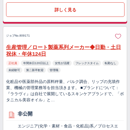
詳しく見る
ジョブNo.809171
生産管理／ロート製薬系列メーカー◆日勤・土日
祝休・年休124日
正社員
年間休日120日以上
女性が活躍
フレックスタイム
転勤なし
未経験可
第二新卒歓迎
管理職
化粧品や医薬部外品の原料秤量、バルク調合、リップの充填作
業、機械の管理業務等を担当頂きます。 ■ブランドについて：
『ララヴィ』は自社で展開しているスキンケアブランドで、「ボ
タニカル美容オイル」と…
非公開
エンジニア(化学・素材・食品・化粧品)系／プロセスエ