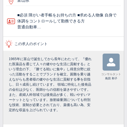
富山県
■必須 障がい者手帳をお持ちの方 ■求める人物像 自身で
体調をコントロールして勤務できる方
普通自動車…
この求人のポイント
1965年に富山で誕生してから長年にわたって、『優れ
た医薬品を通じて人々の健やかな生活に貢献する』と
いう理念の下、『勝てる戦いに集中』し得意分野に絞
った活動をすることでブランドを確立。困難を乗り越
コンサルタント
島田 和子
えながらも患者様の健やかな生活に貢献する事を目指
し、日々成長し続けています。 領域に特化した後発品
の会社は少なく、医師からの信頼を築きやすいです。
また、産婦人科領域では後発品が多く、戦いやすいマ
ーケットとなっています。放射線量測についても特別
な技術、規制が必要とされており、薬価も高い為、安
定的な収益を上げられています。