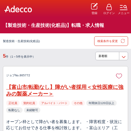
登録
ログイン
メニュー
【製造技術・生産技術(化粧品)】転職・求人情報
製造技術・生産技術(化粧品)
検索条件を変更
5
件（1～5件を表示中）
ジョブNo.865772
【富山市/転勤なし】障がい者採用＜女性医療に強
みの製薬メーカー＞
正社員
契約社員
アルバイト・パート
その他
年間休日120日以上
転勤なし
未経験可
オープン枠として障がい者を募集します。 ・障害程度・状況に
応じてお任せできる仕事を検討致します。 ・富山エリア（工