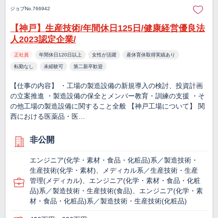
ジョブNo.766942
【神戸】生産技術/年間休日125日/健康経営優良法
人2023認定企業/
正社員
年間休日120日以上
女性が活躍
産休育休取得実績あり
転勤なし
未経験可
第二新卒歓迎
【仕事の内容】 ・工場の製造設備の新規導入の検討、投資計画
の立案推進 ・製造設備の保全とメンバー教育・訓練の支援 ・そ
の他工場の製造設備に関すること全般 【神戸工場について】 関
西における医薬品・医…
非公開
エンジニア(化学・素材・食品・化粧品)系／製造技術・
生産技術(化学・素材)、メディカル系／生産技術・生産
管理(メディカル)、エンジニア(化学・素材・食品・化粧
品)系／製造技術・生産技術(食品)、エンジニア(化学・素
材・食品・化粧品)系／製造技術・生産技術(化粧品)