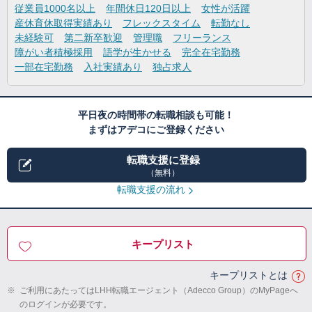
従業員1000名以上
年間休日120日以上
女性が活躍
産休育休取得実績あり
フレックスタイム
転勤なし
未経験可
第二新卒歓迎
管理職
フリーランス
障がい者積極採用
語学が生かせる
完全在宅勤務
一部在宅勤務
入社実績あり
独占求人
平日夜の時間帯の転職相談も可能！
まずはアデコにご登録ください
転職支援に登録
（無料）
転職支援の流れ
キープリスト
キープリストとは
※
ご利用にあたってはLHH転職エージェント（Adecco Group）のMyPageへ
のログインが必要です。