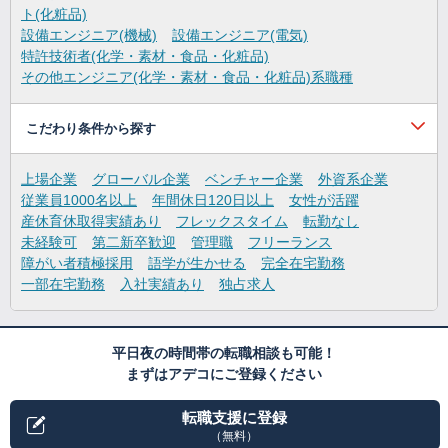
ト(化粧品)
設備エンジニア(機械)
設備エンジニア(電気)
特許技術者(化学・素材・食品・化粧品)
その他エンジニア(化学・素材・食品・化粧品)系職種
こだわり条件から探す
上場企業
グローバル企業
ベンチャー企業
外資系企業
従業員1000名以上
年間休日120日以上
女性が活躍
産休育休取得実績あり
フレックスタイム
転勤なし
未経験可
第二新卒歓迎
管理職
フリーランス
障がい者積極採用
語学が生かせる
完全在宅勤務
一部在宅勤務
入社実績あり
独占求人
平日夜の時間帯の転職相談も可能！
まずはアデコにご登録ください
転職支援に登録
（無料）