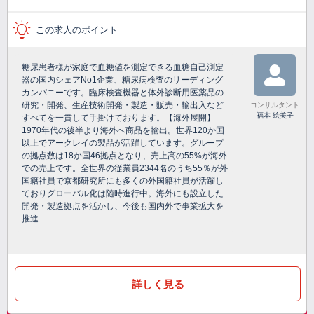
この求人のポイント
糖尿患者様が家庭で血糖値を測定できる血糖自己測定
器の国内シェアNo1企業、糖尿病検査のリーディング
カンパニーです。臨床検査機器と体外診断用医薬品の
研究・開発、生産技術開発・製造・販売・輸出入など
コンサルタント
福本 絵美子
すべてを一貫して手掛けております。【海外展開】
1970年代の後半より海外へ商品を輸出。世界120か国
以上でアークレイの製品が活躍しています。グループ
の拠点数は18か国46拠点となり、売上高の55%が海外
での売上です。全世界の従業員2344名のうち55％が外
国籍社員で京都研究所にも多くの外国籍社員が活躍し
ておりグローバル化は随時進行中。海外にも設立した
開発・製造拠点を活かし、今後も国内外で事業拡大を
推進
詳しく見る