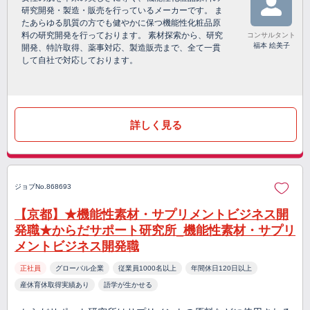
研究開発・製造・販売を行っているメーカーです。 ま
たあらゆる肌質の方でも健やかに保つ機能性化粧品原
料の研究開発を行っております。 素材探索から、研究
コンサルタント
福本 絵美子
開発、特許取得、薬事対応、製造販売まで、全て一貫
して自社で対応しております。
詳しく見る
ジョブNo.868693
【京都】★機能性素材・サプリメントビジネス開
発職★からだサポート研究所_機能性素材・サプリ
メントビジネス開発職
正社員
グローバル企業
従業員1000名以上
年間休日120日以上
産休育休取得実績あり
語学が生かせる