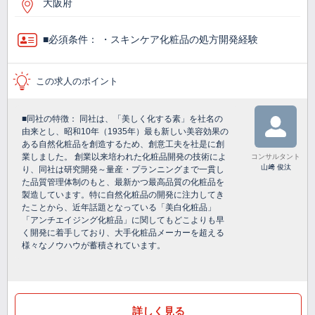
大阪府
■必須条件： ・スキンケア化粧品の処方開発経験
この求人のポイント
■同社の特徴： 同社は、「美しく化する素」を社名の
由来とし、昭和10年（1935年）最も新しい美容効果の
ある自然化粧品を創造するため、創意工夫を社是に創
業しました。 創業以来培われた化粧品開発の技術によ
コンサルタント
山﨑 俊汰
り、同社は研究開発～量産・プランニングまで一貫し
た品質管理体制のもと、最新かつ最高品質の化粧品を
製造しています。特に自然化粧品の開発に注力してき
たことから、近年話題となっている「美白化粧品」
「アンチエイジング化粧品」に関してもどこよりも早
く開発に着手しており、大手化粧品メーカーを超える
様々なノウハウが蓄積されています。
詳しく見る