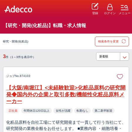
登録
ログイン
メニュー
【研究・開発(化粧品)】転職・求人情報
研究・開発(化粧品)
検索条件を変更
3
件（1～3件を表示中）
ジョブNo.874103
【大阪/南堀江】<未経験歓迎>化粧品原料の研究開
発◆国内外の企業と取引多数/機能性化粧品原料メ
ーカー
正社員
年間休日120日以上
女性が活躍
転勤なし
第二新卒歓迎
化粧品原料を自社工場にて研究開発まで一貫して行う当社にて、
研究開発の業務全般をお任せします。 ■業務内容 ・細胞培養・