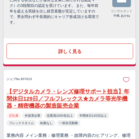
に関する状況などが優良な企業に発行される認定マー
ク）の3段階目の認定を受けています。 また、毎年前
年を超える実績を出し経営基盤が安定していますの
コンサルタント
中島 あかね
で、男女問わず中長期的にキャリア形成頂ける環境で
す。
詳しく見る
ジョブNo.807610
【デジタルカメラ・レンズ修理サポート担当】年
間休日129日／フルフレックス★カメラ等光学機
器・精密機器の製造販売企業
正社員
外資系企業
従業員1000名以上
年間休日120日以上
フレックスタイム
転勤なし
一部在宅勤務
業務内容 メイン業務：修理業務 ・故障内容のヒアリング、修理