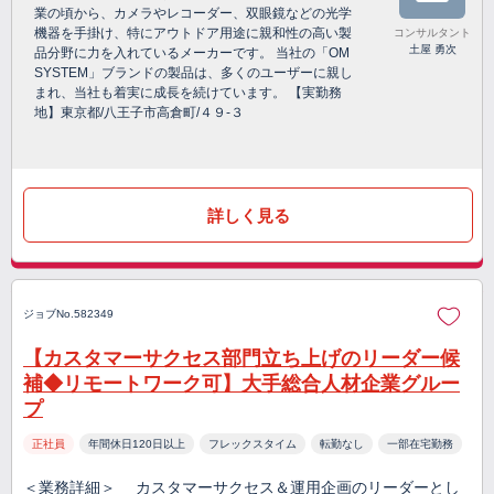
業の頃から、カメラやレコーダー、双眼鏡などの光学
機器を手掛け、特にアウトドア用途に親和性の高い製
コンサルタント
土屋 勇次
品分野に力を入れているメーカーです。 当社の「OM
SYSTEM」ブランドの製品は、多くのユーザーに親し
まれ、当社も着実に成長を続けています。 【実勤務
地】東京都/八王子市高倉町/４９-３
詳しく見る
ジョブNo.582349
【カスタマーサクセス部門立ち上げのリーダー候
補◆リモートワーク可】大手総合人材企業グルー
プ
正社員
年間休日120日以上
フレックスタイム
転勤なし
一部在宅勤務
＜業務詳細＞ カスタマーサクセス＆運用企画のリーダーとし