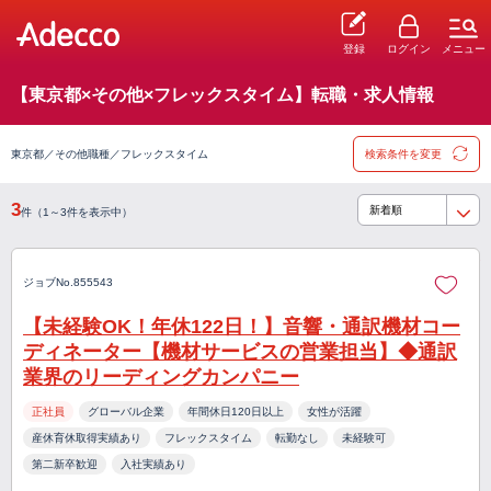
登録
ログイン
メニュー
【東京都×その他×フレックスタイム】転職・求人情報
東京都／その他職種／フレックスタイム
検索条件を変更
3
件（1～3件を表示中）
ジョブNo.855543
【未経験OK！年休122日！】音響・通訳機材コー
ディネーター【機材サービスの営業担当】◆通訳
業界のリーディングカンパニー
正社員
グローバル企業
年間休日120日以上
女性が活躍
産休育休取得実績あり
フレックスタイム
転勤なし
未経験可
第二新卒歓迎
入社実績あり