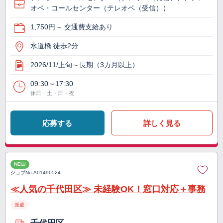
オペ・コールセンター（テレオペ（受信））
1,750円～ 交通費支給あり
水道橋 徒歩2分
2026/11/上旬～長期（3カ月以上）
09:30～17:30
休日：土・日・祝
応募する
詳しく見る
NEW
ジョブNo.
A01490524
≪人気の千代田区≫ 未経験OK！窓口対応＋事務
派遣