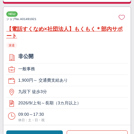
NEW
ジョブNo.
A01491921
【電話すくなめ×社団法人】もくもく＊部内サポ
ート
派遣
非公開
一般事務
1,900円～ 交通費支給あり
九段下 徒歩3分
2026/9/上旬～長期（3カ月以上）
09:00～17:30
休日：土・日・祝