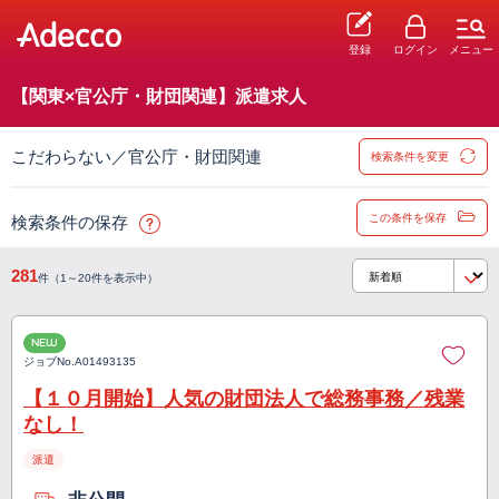
登録
ログイン
メニュー
【関東×官公庁・財団関連】派遣求人
こだわらない／官公庁・財団関連
検索条件を変更
この条件を保存
検索条件の保存
281
件（1～20件を表示中）
NEW
ジョブNo.
A01493135
【１０月開始】人気の財団法人で総務事務／残業
なし！
派遣