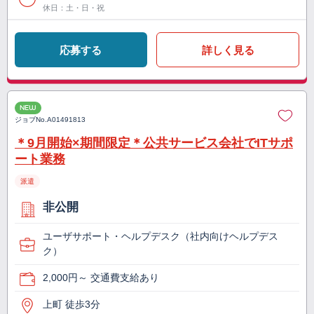
休日：土・日・祝
応募する
詳しく見る
NEW
ジョブNo.
A01491813
＊9月開始×期間限定＊公共サービス会社でITサポ
ート業務
派遣
非公開
ユーザサポート・ヘルプデスク（社内向けヘルプデス
ク）
2,000円～ 交通費支給あり
上町 徒歩3分