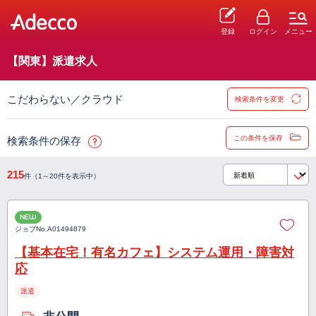
登録
ログイン
メニュー
【関東】派遣求人
こだわらない／クラウド
検索条件を変更
この条件を保存
検索条件の保存
215
件（1～20件を表示中）
NEW
ジョブNo.
A01494879
【基本在宅！有名カフェ】システム運用・障害対
応
派遣