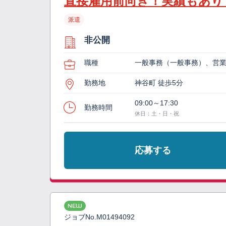
直接雇用前向き！実績もあり
派遣
非公開
職種
一般事務（一般事務）、営
勤務地
神谷町 徒歩5分
09:00～17:30
勤務時間
休日：土・日・祝
応募する
NEW
ジョブNo.
M01494092