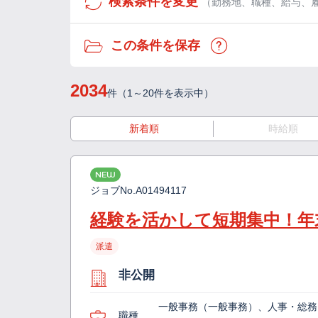
検索条件を変更
（勤務地、職種、給与、
この条件を保存
2034
件（1～20件を表示中）
新着順
時給順
NEW
ジョブNo.
A01494117
経験を活かして短期集中！年
派遣
非公開
一般事務（一般事務）、人事・総務
職種