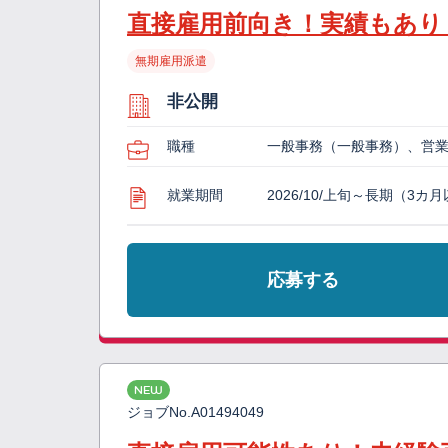
直接雇用前向き！実績もあり
無期雇用派遣
非公開
職種
一般事務（一般事務）、営
就業期間
2026/10/上旬～長期（3カ
応募する
NEW
ジョブNo.
A01494049