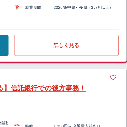
就業期間
2026/8/中旬～長期（3カ月以上）
詳しく見る
ける】信託銀行での後方事務！
信託
時給
1,350円～ 交通費支給あり