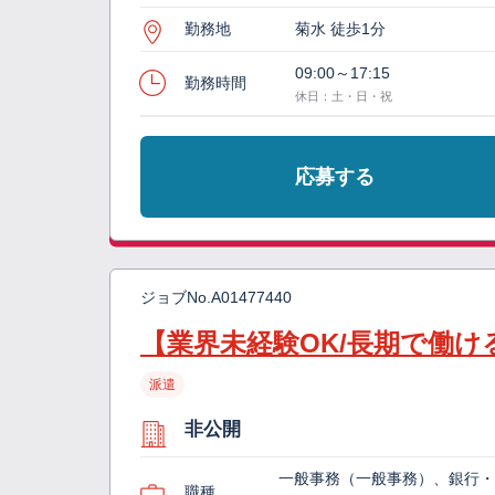
勤務地
菊水 徒歩1分
09:00～17:15
勤務時間
休日：土・日・祝
応募する
ジョブNo.
A01477440
【業界未経験OK/長期で働
派遣
非公開
一般事務（一般事務）、銀行・
職種