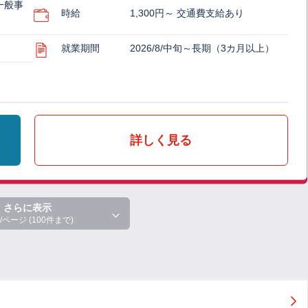
一般事
時給
1,300円～ 交通費支給あり
就業期間
2026/8/中旬～長期（3カ月以上）
詳しく見る
さらに表示
/ページ (100件まで)