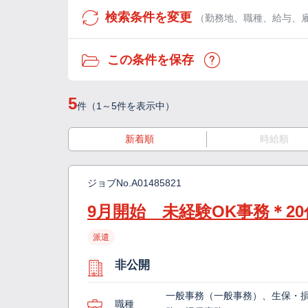
検索条件を変更
（勤務地、職種、給与、
この条件を保存
5
件（1～5件を表示中）
新着順
時給順
ジョブNo.
A01485821
9月開始 未経験OK事務＊20
派遣
非公開
一般事務（一般事務）、生保・
職種