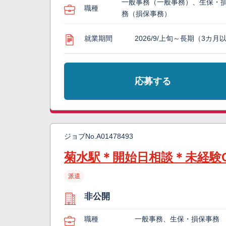
一般事務（一般事務）、生保・
職種
務（損保事務）
就業期間
2026/9/上旬～長期（3カ月
応募する
ジョブNo.
A01478493
菊水駅＊開始日相談＊未経験
派遣
非公開
職種
一般事務、生保・損保事務