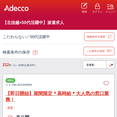
登録
ログイン
メニュー
【北信越×50代活躍中】派遣求人
こだわらない／50代活躍中
検索条件を変更
この条件を保存
検索条件の保存
212
件（1～20件を表示中）
NEW
ジョブNo.
A01493899
【即日開始】期間限定＊高時給＊大人気の窓口業
務！
派遣