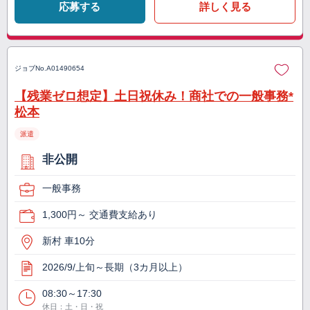
応募する
詳しく見る
ジョブNo.
A01490654
【残業ゼロ想定】土日祝休み！商社での一般事務*
松本
派遣
非公開
一般事務
1,300円～ 交通費支給あり
新村 車10分
2026/9/上旬～長期（3カ月以上）
08:30～17:30
休日：土・日・祝