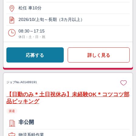
松任 車10分
2026/10/上旬～長期（3カ月以上）
08:30～17:15
休日：土・日・祝
応募する
詳しく見る
ジョブNo.
A01489191
【日勤のみ＊土日祝休み】未経験OK＊コツコツ部
品ピッキング
派遣
非公開
物流系軽作業