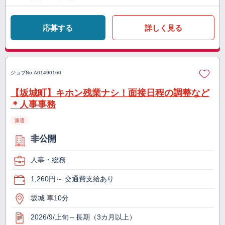
応募する
詳しく見る
ジョブNo.
A01490160
【坂城町】キホン残業ナシ！面接日程の調整など
＊人事事務
派遣
非公開
人事・総務
1,260円～ 交通費支給あり
坂城 車10分
2026/9/上旬～長期（3カ月以上）