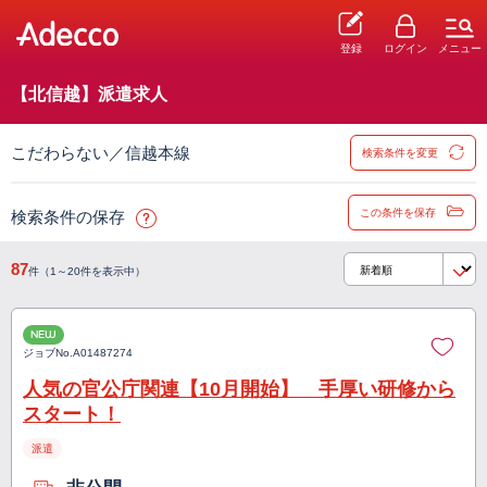
登録
ログイン
メニュー
【北信越】派遣求人
こだわらない／信越本線
検索条件を変更
この条件を保存
検索条件の保存
87
件（1～20件を表示中）
NEW
ジョブNo.
A01487274
人気の官公庁関連【10月開始】 手厚い研修から
スタート！
派遣