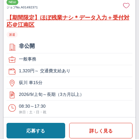
NEW
ジョブNo.
A01492371
【期間限定】ほぼ残業ナシ＊データ入力＋受付対
応＠江南区
派遣
非公開
一般事務
1,320円～ 交通費支給あり
荻川 車15分
2026/9/上旬～長期（3カ月以上）
08:30～17:30
休日：土・日・祝
応募する
詳しく見る