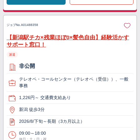
ジョブNo.
A01488358
【新潟駅チカ×残業ほぼ0×髪色自由】経験活かす
サポート窓口！
派遣
非公開
テレオペ・コールセンター（テレオペ（受信））、一般
事務
1,226円～ 交通費支給あり
新潟 徒歩3分
2026/8/下旬～長期（3カ月以上）
09:00～18:00
休日：土・日・祝