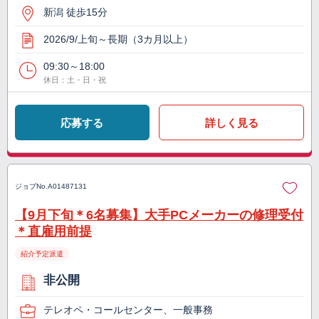
新潟 徒歩15分
2026/9/上旬～長期（3カ月以上）
09:30～18:00
休日：土・日・祝
応募する
詳しく見る
ジョブNo.
A01487131
【9月下旬＊6名募集】大手PCメーカーの修理受付
＊直雇用前提
紹介予定派遣
非公開
テレオペ・コールセンター、一般事務