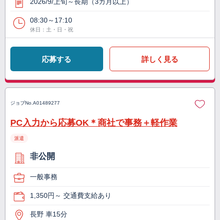
2026/9/上旬～長期（3カ月以上）
08:30～17:10
休日：土・日・祝
応募する
詳しく見る
ジョブNo.
A01489277
PC入力から応募OK＊商社で事務＋軽作業
派遣
非公開
一般事務
1,350円～ 交通費支給あり
長野 車15分