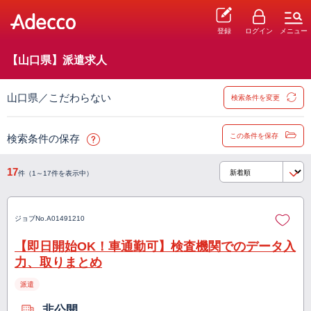
登録
ログイン
メニュー
【山口県】派遣求人
山口県／こだわらない
検索条件を変更
この条件を保存
検索条件の保存
17
件（1～17件を表示中）
ジョブNo.
A01491210
【即日開始OK！車通勤可】検査機関でのデータ入
力、取りまとめ
派遣
非公開