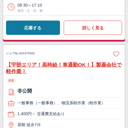
08:30～17:10
休日：土・日・祝
応募する
詳しく見る
ジョブNo.
A01475502
【宇部エリア！高時給！車通勤OK！】製薬会社で
軽作業！
派遣
非公開
一般事務（一般事務）、物流系軽作業（軽作業）
1,400円～ 交通費支給あり
居能 徒歩7分