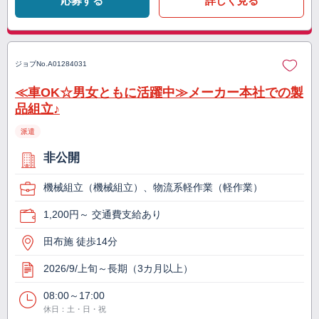
応募する
詳しく見る
ジョブNo.
A01284031
≪車OK☆男女ともに活躍中≫メーカー本社での製
品組立♪
派遣
非公開
機械組立（機械組立）、物流系軽作業（軽作業）
1,200円～ 交通費支給あり
田布施 徒歩14分
2026/9/上旬～長期（3カ月以上）
08:00～17:00
休日：土・日・祝