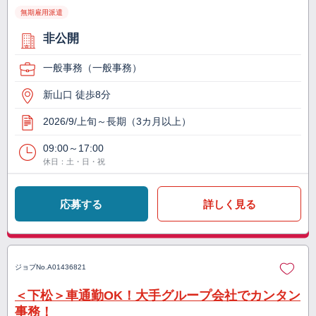
無期雇用派遣
非公開
一般事務（一般事務）
新山口 徒歩8分
2026/9/上旬～長期（3カ月以上）
09:00～17:00
休日：土・日・祝
応募する
詳しく見る
ジョブNo.
A01436821
＜下松＞車通勤OK！大手グループ会社でカンタン
事務！