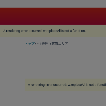
A rendering error occurred:
w.replaceAll is not a function
A rendering error occurred:
w.replaceAll is not a function
.
トップ
経理（東海エリア）
more_horiz
A rendering error occurred:
w.replaceAll is not a funct