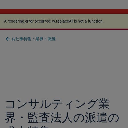
A rendering error occurred:
w.replaceAll is not a
function
.
A rendering error occurred:
w.replaceAll is not a function
.
arrow_back
お仕事特集：業界・職種
コンサルティング業
界・監査法人の派遣の