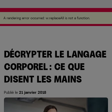
A rendering error occurred:
w.replaceAll is not a
function
.
A rendering error occurred:
w.replaceAll is not a function
.
DÉCRYPTER LE LANGAGE
CORPOREL : CE QUE
DISENT LES MAINS
Publié le
21 janvier 2018