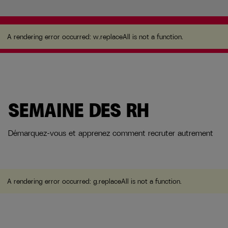
A rendering error occurred:
w.replaceAll is not a
function
.
A rendering error occurred:
w.replaceAll is not a function
.
SEMAINE DES RH
Démarquez-vous et apprenez comment recruter autrement
A rendering error occurred:
g.replaceAll is not a function
.