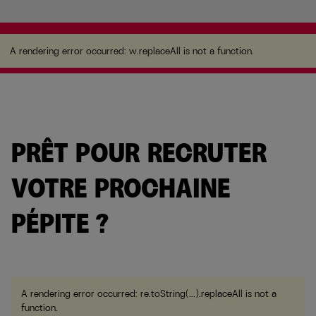
A rendering error occurred:
w.replaceAll is not a
function
.
A rendering error occurred:
w.replaceAll is not a function
.
PRÊT POUR RECRUTER
VOTRE FUTUR
ALTERNANT
?
A rendering error occurred:
re.toString(...).replaceAll is not a
function
.