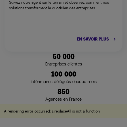
Suivez notre agent sur le terrain et observez comment nos
solutions transforment le quotidien des entreprises.
keyboard_arrow_right
EN SAVOIR PLUS
50 000
Entreprises clientes
100 000
Intérimaires délégués chaque mois
850
Agences en France
A rendering error occurred:
s.replaceAll is not a function
.