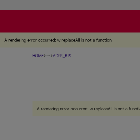
A rendering error occurred:
w.replaceAll is not a function
.
A rendering error occurred:
w.replaceAll is not a function
.
HOME
ADFR_B19
more_horiz
A rendering error occurred:
w.replaceAll is not a funct