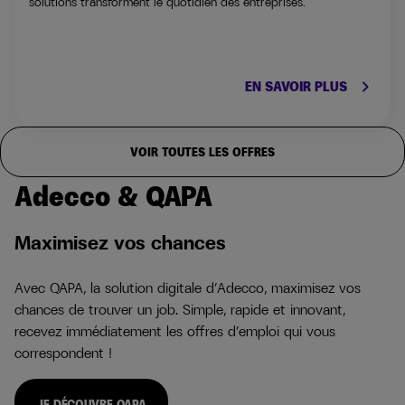
solutions transforment le quotidien des entreprises.
keyboard_arrow_right
EN SAVOIR PLUS
VOIR TOUTES LES OFFRES
Adecco & QAPA
Maximisez vos chances
Avec QAPA, la solution digitale d’Adecco, maximisez vos
chances de trouver un job. Simple, rapide et innovant,
recevez immédiatement les offres d’emploi qui vous
correspondent !
JE DÉCOUVRE QAPA