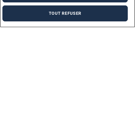
TOUT REFUSER
Marques
ADECCO MEDICAL
ADECCO ANTILLES GUYANE
ADECCO OCÉAN INDIEN
ADECCO MONACO