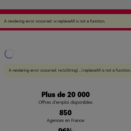
A rendering error occurred:
w.replaceAll is not a function
.
A rendering error occurred:
w.replaceAll is not a function
.
A rendering error occurred:
re.toString(...).replaceAll is not a function
.
Plus de 20 000
Offres d'emploi disponibles
850
Agences en France
96%