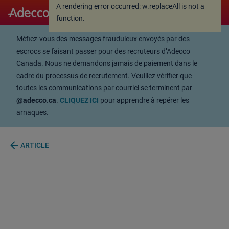
A rendering error occurred:
w.replaceAll is not a
A rendering error occurred:
w.replaceAll is not a
function
.
function
.
Méfiez-vous des messages frauduleux envoyés par des
escrocs se faisant passer pour des recruteurs d’Adecco
Canada. Nous ne demandons jamais de paiement dans le
cadre du processus de recrutement. Veuillez vérifier que
toutes les communications par courriel se terminent par
@adecco.ca
.
CLIQUEZ ICI
pour apprendre à repérer les
arnaques.
arrow_back
ARTICLE