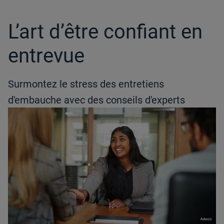
article
L’art d’être confiant en
entrevue
Surmontez le stress des entretiens
d'embauche avec des conseils d'experts
Reading Time:
3 minutes
A rendering error occurred:
w.replaceAll is not a function
.
Posted On
3rd of mai, 2024
Adecco