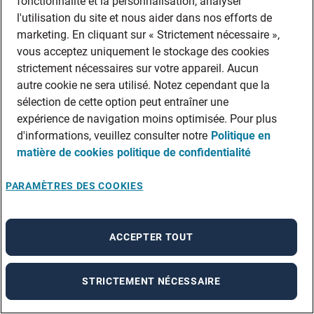
fonctionnalité et la personnalisation, analyser
l'utilisation du site et nous aider dans nos efforts de
roulement.
marketing. En cliquant sur « Strictement nécessaire »,
vous acceptez uniquement le stockage des cookies
Contribuent à une équipe soudée et
strictement nécessaires sur votre appareil. Aucun
productive.
autre cookie ne sera utilisé. Notez cependant que la
sélection de cette option peut entraîner une
expérience de navigation moins optimisée. Pour plus
Tirent parti d’occasions d’avancement
d'informations, veuillez consulter notre
Politique en
professionnel et de développement des
matière de cookies
politique de confidentialité
compétences, soutenant ainsi le
PARAMÈTRES DES COOKIES
perfectionnement des ressources et le
succès à long terme de l’entreprise.
ACCEPTER TOUT
Investir dans le recrutement d’effectifs
permanents peut nécessiter un effort initial
STRICTEMENT NÉCESSAIRE
plus important, mais se traduira par des