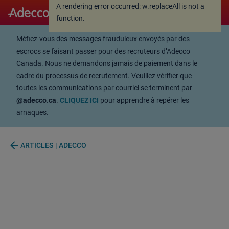
A rendering error occurred:
w.replaceAll is not a
A rendering error occurred:
w.replaceAll is not a
function
.
function
.
Méfiez-vous des messages frauduleux envoyés par des
escrocs se faisant passer pour des recruteurs d’Adecco
Canada. Nous ne demandons jamais de paiement dans le
cadre du processus de recrutement. Veuillez vérifier que
toutes les communications par courriel se terminent par
@adecco.ca
.
CLIQUEZ ICI
pour apprendre à repérer les
arnaques.
arrow_back
ARTICLES | ADECCO