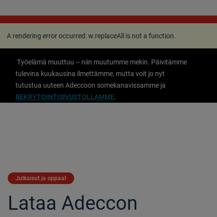
A rendering error occurred:
w.replaceAll is not a
function
.
A rendering error occurred:
w.replaceAll is not a function
.
Työelämä muuttuu – niin muutumme mekin. Päivitämme
tulevina kuukausina ilmettämme, mutta voit jo nyt
tutustua uuteen Adeccoon somekanavissamme ja
REKRYTOINTISIVUSTOLLAMME
.
Julkaisut ja oppaat
Lataa Adeccon