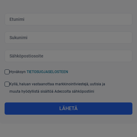
Etunimi
Sukunimi
Sähköpostiosoite
Hyväksyn
TIETOSUOJASELOSTEEN
Kyllä, haluan vastaanottaa markkinointiviestejä, uutisia ja
muuta hyödyllistä sisältöä Adeccolta sähköpostiini
LÄHETÄ