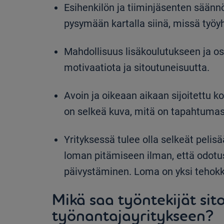
Esihenkilön ja tiiminjäsenten säännö
pysymään kartalla siinä, missä työ
Mahdollisuus lisäkoulutukseen ja os
motivaatiota ja sitoutuneisuutta.
Avoin ja oikeaan aikaan sijoitettu 
on selkeä kuva, mitä on tapahtumas
Yrityksessä tulee olla selkeät pelis
loman pitämiseen ilman, että odotu
päivystäminen. Loma on yksi tehok
Mikä saa työntekijät si
työnantajayritykseen?