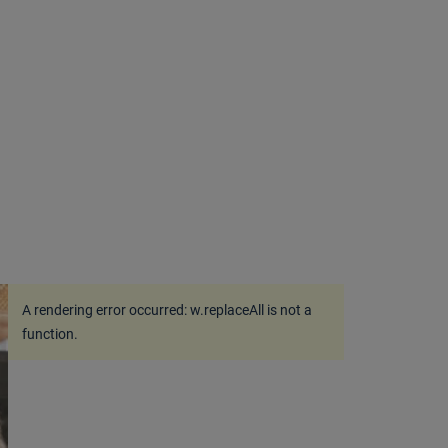
A rendering error occurred:
w.replaceAll is not a
function
.