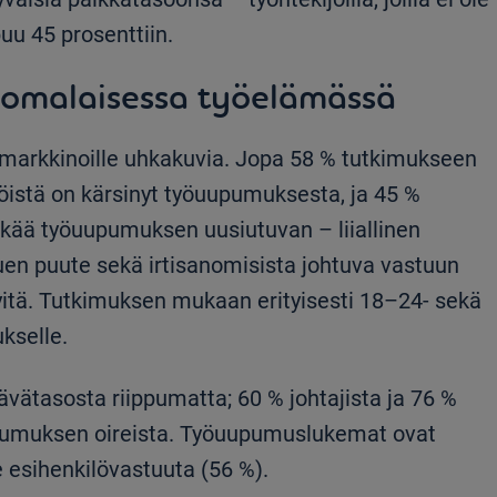
puu 45 prosenttiin.
uomalaisessa työelämässä
markkinoille uhkakuvia. Jopa 58 % tutkimukseen
jöistä on kärsinyt työuupumuksesta, ja 45 %
lkää työuupumuksen uusiutuvan – liiallinen
uen puute sekä irtisanomisista johtuva vastuun
itä. Tutkimuksen mukaan erityisesti 18–24- sekä
kselle.
ätasosta riippumatta; 60 % johtajista ja 76 %
upumuksen oireista. Työuupumuslukemat ovat
le esihenkilövastuuta (56 %).