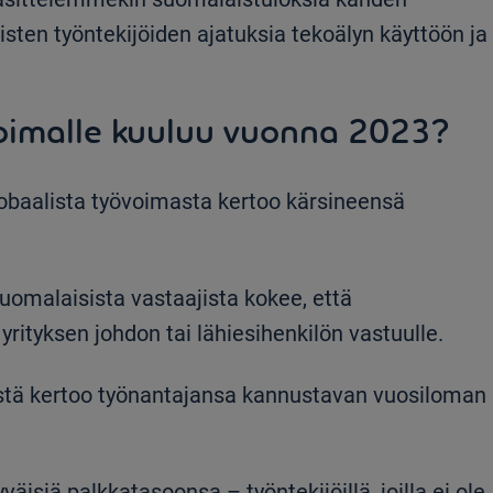
sten työntekijöiden ajatuksia tekoälyn käyttöön ja
voimalle kuuluu vuonna 2023?
obaalista työvoimasta kertoo kärsineensä
uomalaisista vastaajista kokee, että
rityksen johdon tai lähiesihenkilön vastuulle.
istä kertoo työnantajansa kannustavan vuosiloman
väisiä palkkatasoonsa – työntekijöillä, joilla ei ole