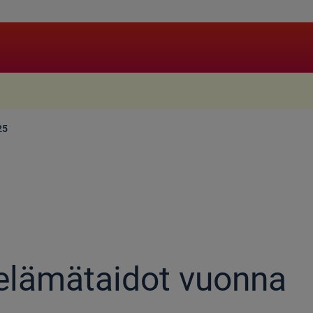
.
25
elämätaidot vuonna