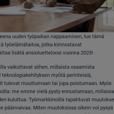
toiveena uuden työpaikan nappaaminen, lue tämä
tä työelämätaitoa, jotka kiinnostavat
attaa lisätä ansioluetteloosi vuonna 2025!
la vaikuttavat siihen, millaista osaamista
i teknologiakehityksen myötä perinteisiä,
olit tulevat muuttumaan tai jopa poistumaan. Myös
noilla: me emme vielä pysty ennustamaan, millaisi
den kuluttua. Työmarkkinoilla tapahtuvat muutokse
lle päänvaivaa. Miten muutoksissa oikein voi pysyä