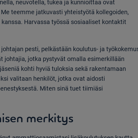
nella, neuvotella, tukea ja kunnioittaa ovat
Me teemme jatkuvasti yhteistyötä kollegoiden,
kanssa. Harvassa työssä sosiaaliset kontaktit
 johtajan pesti, pelkästään koulutus- ja työkokemu
vät johtajia, jotka pystyvät omalla esimerkillään
äseniä kohti hyviä tuloksia sekä rakentamaan
ksi valitaan henkilöt, jotka ovat aidosti
enestyksestä. Miten sinä tuet tiimiäsi
misen merkitys
ntänyt ammattiosaamistasi lisäkoulutuksen kautta