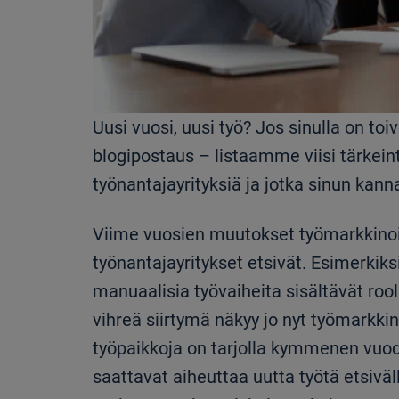
Uusi vuosi, uusi työ? Jos sinulla on 
blogipostaus – listaamme viisi tärkein
työnantajayrityksiä ja jotka sinun kann
Viime vuosien muutokset työmarkkinoil
työnantajayritykset etsivät. Esimerkiks
manuaalisia työvaiheita sisältävät ro
vihreä siirtymä näkyy jo nyt työmarkki
työpaikkoja on tarjolla kymmenen vuo
saattavat aiheuttaa uutta työtä etsivä