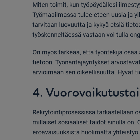
Miten toimit, kun työpöydällesi ilmest
Työmaailmassa tulee eteen uusia ja yllä
tarvitaan luovuutta ja kykyä etsiä tieto
työskenneltäessä vastaan voi tulla onge
On myös tärkeää, että työntekijä osaa 
tietoon. Työnantajayritykset arvostavat
arvioimaan sen oikeellisuutta. Hyvät ti
4. Vuorovaikutustai
Rekrytointiprosessissa tarkastellaan osa
millaiset sosiaaliset taidot sinulla on.
eroavaisuuksista huolimatta yhteisty