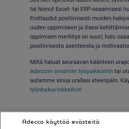
tai hionut Excel- tai ERP-osaamisesi hu
Erottaudut positiivisesti muiden hakij
uuden oppimiseen ja itsesi kehittämis
oppimisen merkitys on suuri; halu osa
positiivisesta asenteesta ja motivaatio
Miltä haluat seuraavan käänteen urapo
Adeccon avoimiin työpaikkoihin
tai o
autamme sinua urallasi eteenpäin. K
työnhakuvinkkeihin!
Adecco käyttää evästeitä