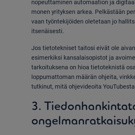
nopeuttaminen automaation ja digitaal
monen yrityksen arkea. Pelkästään per
vaan työntekijöiden oletetaan jo hallits
itsenäisesti.
Jos tietotekniset taitosi eivät ole aiva
esimerkiksi kansalaisopistot ja avoimet 
tarkoituksena on hioa tietoteknistä osaa
loppumattoman määrän ohjeita, vinkkejä
tutkinut, mitä ohjevideoita YouTubesta
3. Tiedonhankintat
ongelmanratkaisuk