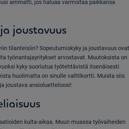
si ammatti, jos haluaa varmistaa paikkansa
ja joustavuus
iin tilanteisiin? Sopeutumiskyky ja joustavuus ova
oita työnantajayritykset arvostavat. Muutoksista on
 vuoksi kyky suoriutua työtehtävistä itsenäisesti
sta huolimatta on sinulle valttikortti. Muista siis
a joustava ansioluetteloosi!
eliaisuus
atioiden kulta-aikaa. Muun muassa työvaiheiden