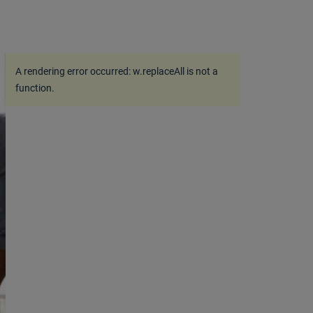
A rendering error occurred:
w.replaceAll is not a
function
.