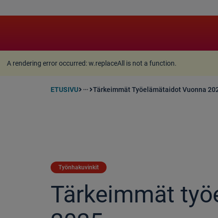
A rendering error occurred:
w.replaceAll is not a function
A rendering error occurred:
w.replaceAll is not a function
.
ETUSIVU
Tärkeimmät Työelämätaidot Vuonna 20
more_horiz
Työnhakuvinkit
Tärkeimmät työ