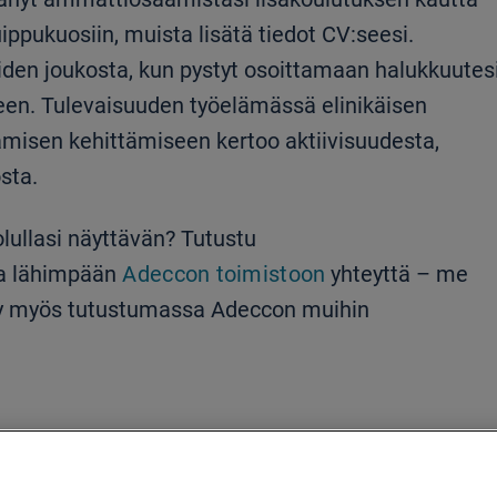
ippukuosiin, muista lisätä tiedot CV:seesi.
oiden joukosta, kun pystyt osoittamaan halukkuutes
een. Tulevaisuuden työelämässä elinikäisen
amisen kehittämiseen kertoo aktiivisuudesta,
sta.
lullasi näyttävän? Tutustu
ta lähimpään
Adeccon toimistoon
yhteyttä – me
äy myös tutustumassa Adeccon muihin