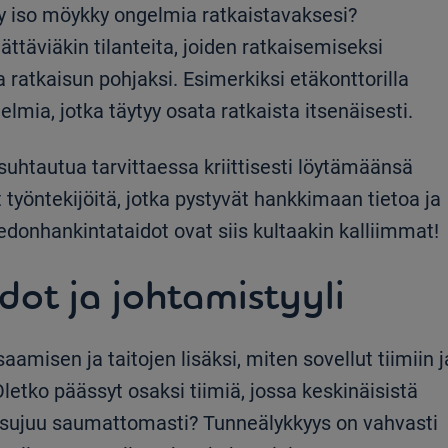
yy iso möykky ongelmia ratkaistavaksesi?
ttäviäkin tilanteita, joiden ratkaisemiseksi
a ratkaisun pohjaksi. Esimerkiksi etäkonttorilla
lmia, jotka täytyy osata ratkaista itsenäisesti.
suhtautua tarvittaessa kriittisesti löytämäänsä
 työntekijöitä, jotka pystyvät hankkimaan tietoa ja
edonhankintataidot ovat siis kultaakin kalliimmat!
dot ja johtamistyyli
amisen ja taitojen lisäksi, miten sovellut tiimiin j
 Oletko päässyt osaksi tiimiä, jossa keskinäisistä
ö sujuu saumattomasti? Tunneälykkyys on vahvasti