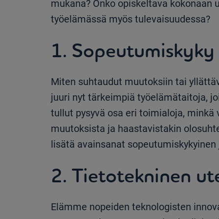
mukana? Onko opiskeltava kokonaan uu
työelämässä myös tulevaisuudessa?
1. Sopeutumiskyky 
Miten suhtaudut muutoksiin tai yllättäv
juuri nyt tärkeimpiä työelämätaitoja, j
tullut pysyvä osa eri toimialoja, minkä
muutoksista ja haastavistakin olosuhtei
lisätä avainsanat sopeutumiskykyinen j
2. Tietotekninen ut
Elämme nopeiden teknologisten innova