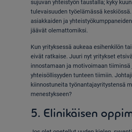
sujuvan yhteistyön taustalla; kyky kuun
tulevaisuuden työelämässä keskiössä. 
asiakkaiden ja yhteistyökumppaneiden 
jäävät olemattomiksi.
Kun yrityksessä aukeaa esihenkilön tai
eivät ratkaise. Juuri nyt yritykset etsi
innostamaan ja motivoimaan tiiminsä j
yhteisöllisyyden tunteen tiimiin. Johtaji
kiinnostuneita työnantajayritystensä m
menestykseen?
5. Elinikäisen oppi
Jos olet opetellut uuden kielen, syve