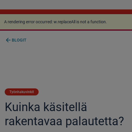
A rendering error occurred:
w.replaceAll is not a
function
.
A rendering error occurred:
w.replaceAll is not a function
.
arrow_back
BLOGIT
Työnhakuvinkit
Kuinka käsitellä
rakentavaa palautetta?