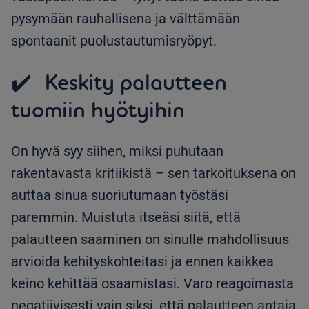
pysymään rauhallisena ja välttämään
spontaanit puolustautumisryöpyt.
✔️ Keskity palautteen
tuomiin hyötyihin
On hyvä syy siihen, miksi puhutaan
rakentavasta kritiikistä – sen tarkoituksena on
auttaa sinua suoriutumaan työstäsi
paremmin. Muistuta itseäsi siitä, että
palautteen saaminen on sinulle mahdollisuus
arvioida kehityskohteitasi ja ennen kaikkea
keino kehittää osaamistasi. Varo reagoimasta
negatiivisesti vain siksi, että palautteen antaja