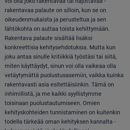
voi olla joko rakentavaa tai hajottavaa -
rakentavaa palaute on silloin, kun se on
oikeudenmukaista ja perusteltua ja sen
lähtökohta on auttaa toista kehittymään.
Rakentava palaute sisältää lisäksi
konkreettisia kehitysehdotuksia. Mutta kun
joku antaa sinulle kritiikkiä työstäsi tai siitä,
miten käyttäydyt, sinun voi olla vaikeaa olla
vetäytymättä puolustusasemiin, vaikka kuinka
rakentavasti asia esitettäisiinkin. Tämä on
inhimillistä, ja me kaikki syyllistymme
toisinaan puolustautumiseen. Omien
kehityskohteiden tunnistaminen on kuitenkin
todella tärkeää oman kehityksen kannalta -