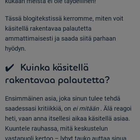
kukaan meistä ei ole täydellinen!
Tässä blogitekstissä kerromme, miten voit
käsitellä rakentavaa palautetta
ammattimaisesti ja saada siitä parhaan
hyödyn.
✔️ Kuinka käsitellä
rakentavaa palautetta?
Ensimmäinen asia, joka sinun tulee tehdä
saadessasi kritiikkiä, on
ei mitään
. Älä reagoi
heti, vaan anna itsellesi aikaa käsitellä asiaa.
Kuuntele rauhassa, mitä keskustelun
vastapuoli kertoo – lyhyt tauko auttaa sinua