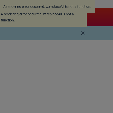
A rendering error occurred:
w.replaceAll is not a function
.
A rendering error occurred:
w.replaceAll is not a
function
.
close