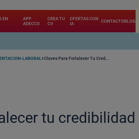
.
A EN
APP
CREA TU
OFERTAS CON
CONTACTO
BLOG
ADECCO
CV
IA
IENTACION-LABORAL
Claves Para Fortalecer Tu Cred...
alecer tu credibilidad