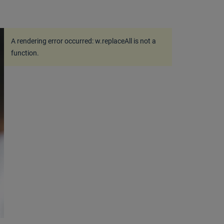
A rendering error occurred:
w.replaceAll is not a
function
.