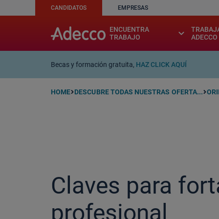
CANDIDATOS
EMPRESAS
A rendering error occurred:
w.replaceAll is not a function
ENCUENTRA
TRABAJ
expand_more
TRABAJO
ADECCO
Becas y formación gratuita,
HAZ CLICK AQUÍ
HOME
DESCUBRE TODAS NUESTRAS OFERTA...
OR
Claves para fort
profesional