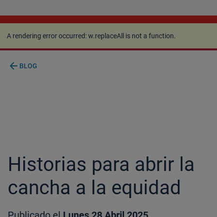
A rendering error occurred:
w.replaceAll is not a
function
.
A rendering error occurred:
w.replaceAll is not a function
.
arrow_back
BLOG
Historias para abrir la
cancha a la equidad
Publicado el
Lunes 28 Abril 2025