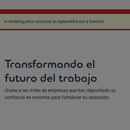
A rendering error occurred:
w.replaceAll is not a
function
.
A rendering error occurred:
w.replaceAll is not a function
.
Transformando el
futuro del trabajo
Únase a las miles de empresas que han depositado su
confianza en nosotros para fortalecer su operación.