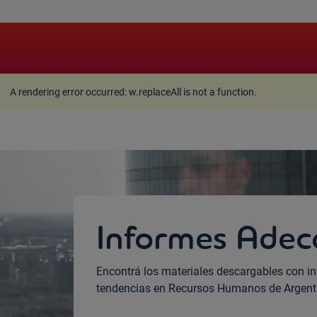
A rendering error occurred:
w.replaceAll is not a function
A rendering error occurred:
w.replaceAll is not a function
.
Informes Adec
Encontrá los materiales descargables con in
tendencias en Recursos Humanos de Argent