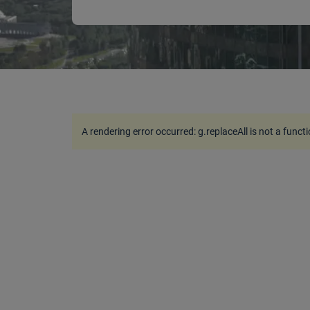
A rendering error occurred:
g.replaceAll is not a funct