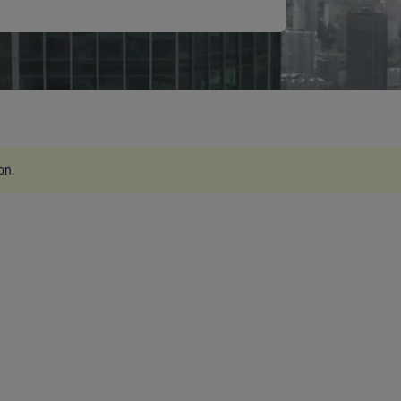
ion
.