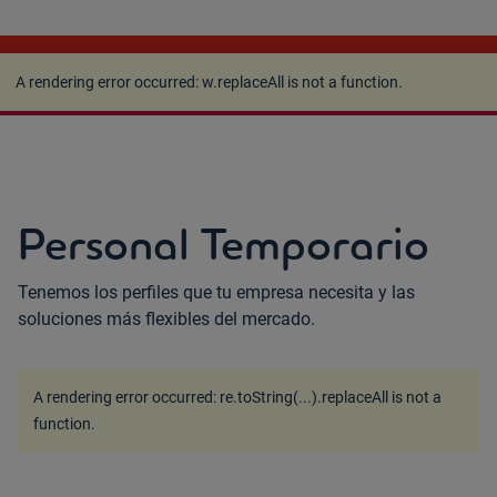
A rendering error occurred:
w.replaceAll is not a
function
.
A rendering error occurred:
w.replaceAll is not a function
.
Personal Temporario
Tenemos los perfiles que tu empresa necesita y las
soluciones más flexibles del mercado.
A rendering error occurred:
re.toString(...).replaceAll is not a
function
.