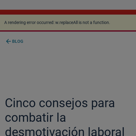
A rendering error occurred:
w.replaceAll is not a
function
.
A rendering error occurred:
w.replaceAll is not a function
.
arrow_back
BLOG
Cinco consejos para
combatir la
desmotivación laboral