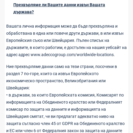
Прехвърляме ли Вашите данни извън Вашата
държава?
Вашата лична информация може да бъде прехвърляна и
обработвана в една или повече други държави, в или извън
Европейския съюз или Швейцария. Пълен списък на
държавите, в които работим, е достъпен на нашия уебсайт на
адрес адрес www.adeccogroup.com/worldwide-locations.
Ние прехвърляме данни само на тези страни, посочени в
раздел 7 по-горе, които са извън Европейското
икономическо пространство, Великобритания или
Швейцария:
• в държави, за които Европейската комисия, Комисарят по
информацията на Обединеното кралство или Федералният
комисар по защита на данните и информацията на
Швейцария смятат, че ви предлагат адекватно ниво на
защита съгласно член 45 от GDPR на Обединеното кралство
и ЕС или член 6 от Федералния закон за защита на данните