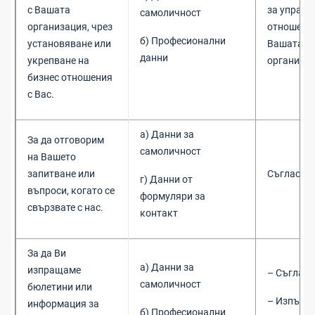
с Вашата
за управл
самоличност
организация, чрез
отношения
б) Професионални
установяване или
Вашата
данни
укрепване на
организац
бизнес отношения
с Вас.
а) Данни за
За да отговорим
самоличност
на Вашето
запитване или
Съгласие
г) Данни от
въпроси, когато се
формуляри за
свързвате с нас.
контакт
За да Ви
а) Данни за
изпращаме
– Съгласи
самоличност
бюлетини или
– Изпълне
информация за
б) Професионални