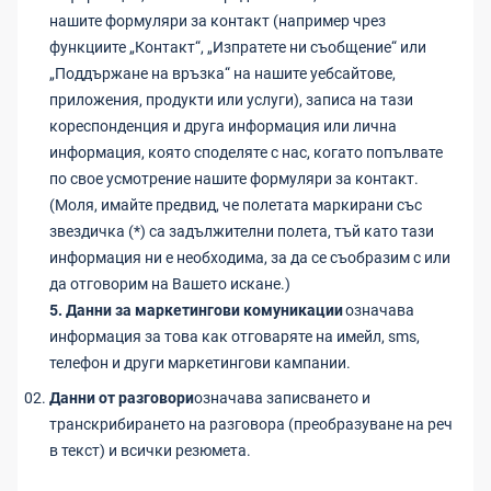
нашите формуляри за контакт (например чрез
функциите „Контакт“, „Изпратете ни съобщение“ или
„Поддържане на връзка“ на нашите уебсайтове,
приложения, продукти или услуги), записа на тази
кореспонденция и друга информация или лична
информация, която споделяте с нас, когато попълвате
по свое усмотрение нашите формуляри за контакт.
(Моля, имайте предвид, че полетата маркирани със
звездичка (*) са задължителни полета, тъй като тази
информация ни е необходима, за да се съобразим с или
да отговорим на Вашето искане.)
5. Данни за маркетингови комуникации
означава
информация за това как отговаряте на имейл, sms,
телефон и други маркетингови кампании.
Данни от разговори
означава записването и
транскрибирането на разговора (преобразуване на реч
в текст) и всички резюмета.