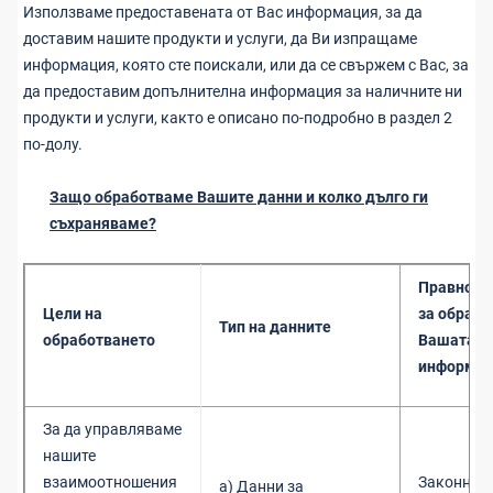
Използваме предоставената от Вас информация, за да
доставим нашите продукти и услуги, да Ви изпращаме
информация, която сте поискали, или да се свържем с Вас, за
да предоставим допълнителна информация за наличните ни
продукти и услуги, както е описано по-подробно в раздел 2
по-долу.
Защо обработваме Вашите данни и колко дълго ги
съхраняваме?
Правно о
Цели на
за обрабо
Тип на данните
обработването
Вашата л
информа
За да управляваме
нашите
взаимоотношения
Законни и
а) Данни за