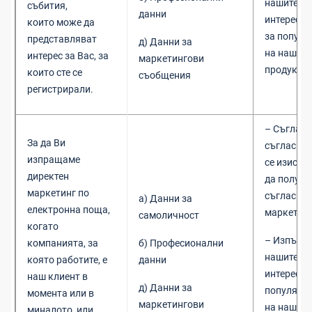
нашите з
събития,
данни
интереси
които може да
за популя
представляват
д) Данни за
на нашите
интерес за Вас, за
маркетингови
продукти 
които сте се
съобщения
регистрирали.
– Съгласи
За да Ви
съгласно 
изпращаме
се изисква
директен
да получ
маркетинг по
съгласие 
а) Данни за
електронна поща,
маркетин
самоличност
когато
– Изпълне
компанията, за
б) Професионални
нашите з
която работите, е
данни
интереси 
наш клиент в
д) Данни за
популяри
момента или в
маркетингови
на нашите
миналото, или