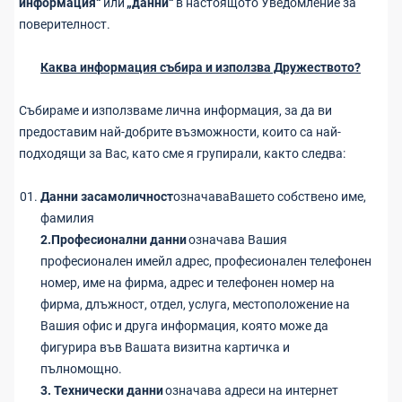
информация“
или
„данни“
в настоящото Уведомление за
поверителност.
Каква информация събира и използва Дружеството?
Събираме и използваме лична информация, за да ви
предоставим най-добрите възможности, които са най-
подходящи за Вас, като сме я групирали, както следва:
Данни засамоличност
означаваВашето собствено име,
фамилия
2.Професионални данни
означава Вашия
професионален имейл адрес, професионален телефонен
номер, име на фирма, адрес и телефонен номер на
фирма, длъжност, отдел, услуга, местоположение на
Вашия офис и друга информация, която може да
фигурира във Вашата визитна картичка и
пълномощно.
3. Технически данни
означава адреси на интернет