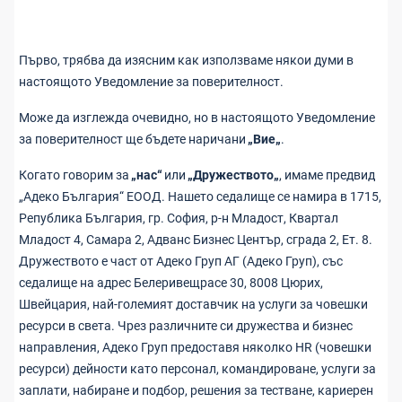
Първо, трябва да изясним как използваме някои думи в
настоящото Уведомление за поверителност.
Може да изглежда очевидно, но в настоящото Уведомление
за поверителност ще бъдете наричани
„Вие„
.
Когато говорим за
„нас“
или
„Дружеството„
, имаме предвид
„Адеко България“ ЕООД. Нашето седалище се намира в 1715,
Република България, гр. София, р-н Младост, Квартал
Младост 4, Самара 2, Адванс Бизнес Център, сграда 2, Ет. 8.
Дружеството е част от Адеко Груп АГ (Адеко Груп), със
седалище на адрес Белеривещрасе 30, 8008 Цюрих,
Швейцария, най-големият доставчик на услуги за човешки
ресурси в света. Чрез различните си дружества и бизнес
направления, Адеко Груп предоставя няколко HR (човешки
ресурси) дейности като персонал, командироване, услуги за
заплати, набиране и подбор, решения за тестване, кариерен