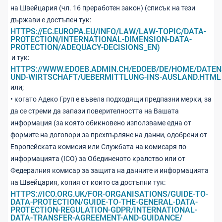
на Швейцария (чл. 16 преработен закон) (списък на тези
държави е достъпен тук:
HTTPS://EC.EUROPA.EU/INFO/LAW/LAW-TOPIC/DATA-
PROTECTION/INTERNATIONAL-DIMENSION-DATA-
PROTECTION/ADEQUACY-DECISIONS_EN)
и тук:
HTTPS://WWW.EDOEB.ADMIN.CH/EDOEB/DE/HOME/DATE
UND-WIRTSCHAFT/UEBERMITTLUNG-INS-AUSLAND.HTML
или;
• когато Адеко Груп е въвела подходящи предпазни мерки, за
да се стреми да запази поверителността на Вашата
информация (за която обикновено използваме една от
формите на договори за прехвърляне на данни, одобрени от
Европейската комисия или Службата на комисаря по
информацията (ICO) за Обединеното кралство или от
Федералния комисар за защита на данните и информацията
на Швейцария, копия от които са достъпни тук:
HTTPS://ICO.ORG.UK/FOR-ORGANISATIONS/GUIDE-TO-
DATA-PROTECTION/GUIDE-TO-THE-GENERAL-DATA-
PROTECTION-REGULATION-GDPR/INTERNATIONAL-
DATA-TRANSFER-AGREEMENT-AND-GUIDANCE/