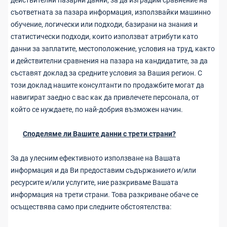
действителни пазарни данни, за да изградим сравнение на
съответната за пазара информация, използвайки машинно
обучение, логически или подходи, базирани на знания и
статистически подходи, които използват атрибути като
данни за заплатите, местоположение, условия на труд, както
и действителни сравнения на пазара на кандидатите, за да
съставят доклад за средните условия за Вашия регион. С
този доклад нашите консултанти по продажбите могат да
навигират заедно с вас как да привлечете персонала, от
който се нуждаете, по най-добрия възможен начин.
Споделяме ли Вашите данни с трети страни?
За да улесним ефективното използване на Вашата
информация и да Ви предоставим съдържанието и/или
ресурсите и/или услугите, ние разкриваме Вашата
информация на трети страни. Това разкриване обаче се
осъществява само при следните обстоятелства: