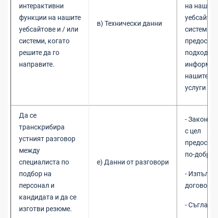
интерактивни
на нашите
функции на нашите
уебсайтов
в) Технически данни
уебсайтове и / или
системи и
системи, когато
предостав
решите да го
подходящ
направите.
информац
нашите пр
услуги
Да се
- Законни
транскрибира
с цел
устният разговор
предостав
между
по-добри 
специалиста по
е) Д
анни от разговори
подбор на
- Изпълне
персонал и
договор
кандидата и да се
- Съгласи
изготви резюме.