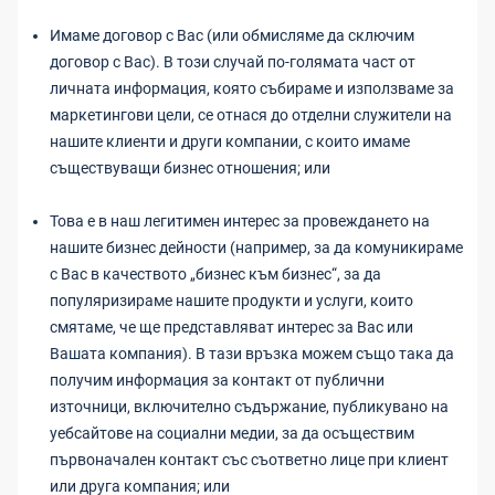
Имаме договор с Вас (или обмисляме да сключим
договор с Вас). В този случай по-голямата част от
личната информация, която събираме и използваме за
маркетингови цели, се отнася до отделни служители на
нашите клиенти и други компании, с които имаме
съществуващи бизнес отношения; или
Това е в наш легитимен интерес за провеждането на
нашите бизнес дейности (например, за да комуникираме
с Вас в качеството „бизнес към бизнес“, за да
популяризираме нашите продукти и услуги, които
смятаме, че ще представляват интерес за Вас или
Вашата компания). В тази връзка можем също така да
получим информация за контакт от публични
източници, включително съдържание, публикувано на
уебсайтове на социални медии, за да осъществим
първоначален контакт със съответно лице при клиент
или друга компания; или