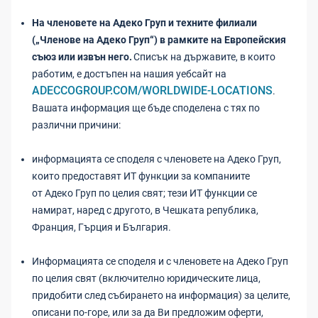
На членовете на Адеко Груп и техните филиали
(„Членове на Адеко Груп“) в рамките на Европейския
съюз или извън него.
Списък на държавите, в които
работим, е достъпен на нашия уебсайт на
ADECCOGROUP.COM/WORLDWIDE-LOCATIONS
.
Вашата информация ще бъде споделена с тях по
различни причини:
информацията се споделя с членовете на Адеко Груп,
които предоставят ИТ функции за компаниите
от Адеко Груп по целия свят; тези ИТ функции се
намират, наред с другото, в Чешката република,
Франция, Гърция и България.
Информацията се споделя и с членовете на Адеко Груп
по целия свят (включително юридическите лица,
придобити след събирането на информация) за целите,
описани по-горе, или за да Ви предложим оферти,