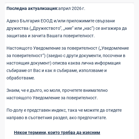
Последна актуализация:
април 2026 г.
Адеко България ЕООД и/или приложимите свързани
дружества („Дружеството“, „ние“ или „нас“) се ангажира да
защитава и зачита Вашата поверителност.
Настоящото Уведомление за поверителност („Уведомление
за поверителност“) (заедно с други документи, посочени в
настоящия документ) описва каква лична информация
събираме от Вас и как я събираме, използваме и
обработваме.
Знаем, че е дълго, но моля, прочетете внимателно
настоящото Уведомление за поверителност.
По-долу е представен индекс, така че можете да отидете
направо в съответния раздел, ако предпочитате.
Някои термини, които трябва да изясним