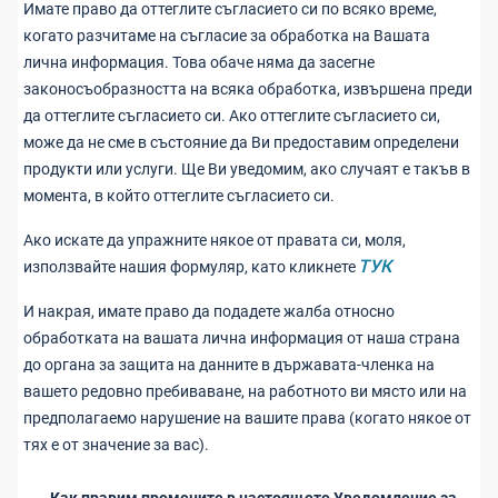
Имате право да оттеглите съгласието си по всяко време,
когато разчитаме на съгласие за обработка на Вашата
лична информация. Това обаче няма да засегне
законосъобразността на всяка обработка, извършена преди
да оттеглите съгласието си. Ако оттеглите съгласието си,
може да не сме в състояние да Ви предоставим определени
продукти или услуги. Ще Ви уведомим, ако случаят е такъв в
момента, в който оттеглите съгласието си.
Ако искате да упражните някое от правата си, моля,
ТУК
използвайте нашия формуляр, като кликнете
И накрая, имате право да подадете жалба относно
обработката на вашата лична информация от наша страна
до органа за защита на данните в държавата-членка на
вашето редовно пребиваване, на работното ви място или на
предполагаемо нарушение на вашите права (когато някое от
тях е от значение за вас).