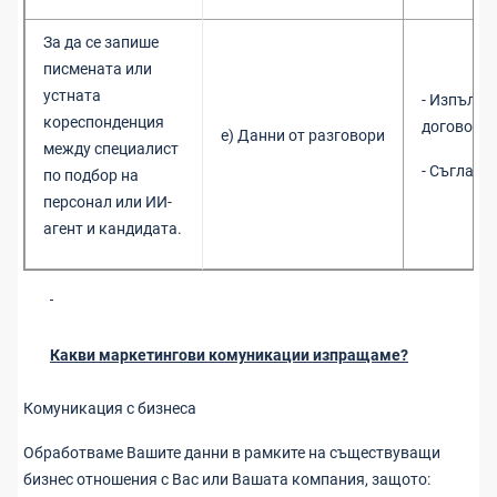
За да се запише
писмената или
устната
- Изпълне
кореспонденция
договор
е) Д
анни от разговори
между специалист
- Съгласи
по подбор на
персонал или ИИ-
агент и кандидата.
Какви маркетингови комуникации изпращаме?
Комуникация с бизнеса
Обработваме Вашите данни в рамките на съществуващи
бизнес отношения с Вас или Вашата компания, защото: