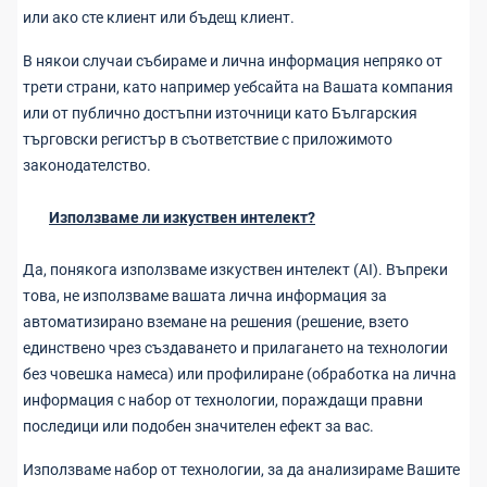
или ако сте клиент или бъдещ клиент.
В някои случаи събираме и лична информация непряко от
трети страни, като например уебсайта на Вашата компания
или от публично достъпни източници като Българския
търговски регистър в съответствие с приложимото
законодателство.
Използваме ли изкуствен интелект?
Да, понякога използваме изкуствен интелект (AI). Въпреки
това, не използваме вашата лична информация за
автоматизирано вземане на решения (решение, взето
единствено чрез създаването и прилагането на технологии
без човешка намеса) или профилиране (обработка на лична
информация с набор от технологии, пораждащи правни
последици или подобен значителен ефект за вас.
Използваме набор от технологии, за да анализираме Вашите