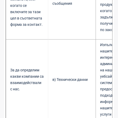
съобщения
продукти и
когато се
когато не
включите за тази
задължен
цел в съответната
получим с
форма за контакт.
по закон
Изпълнен
нашите з
интереси 
админист
За да определим
на нашите
какви компании са
уебсайтов
в) Технически данни
взаимодействали
системи и
с нас.
предостав
подходящ
информац
нашите пр
услуги