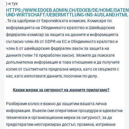
) и тук
HTTPS://WWW.EDOEB.ADMIN.CH/EDOEB/DE/HOME/DATE
UND-WIRTSCHAFT/UEBERMITTLUNG-INS-AUSLAND.HTML
.Те са одобрени от Европейската комисия, Комисаря по
информацията на Обединеното кралство и Швейцарския
федерален комисар за защита на данните и информацията
съгласно член 46 от GDPR на ЕС и Обединеното кралство и
член 6 от швейцарския федерален закон за защита на
данните (член 16 преработен закон). Можете да поискате
допълнителна информация в това отношение и да получите
копие от съответната предпазна мярка, като се свържете с
нас, като използвате данните, посочени по-долу.
Какви мерки за сигурност на данните прилагаме?
Разбираме колко е важно да защитим вашата лична
информация. Въвели сме оперативни процедури и адекватни
технически и организационни мерки за сигурност, за да
предотвратим неоторизиран достъп, промяна, изтриване