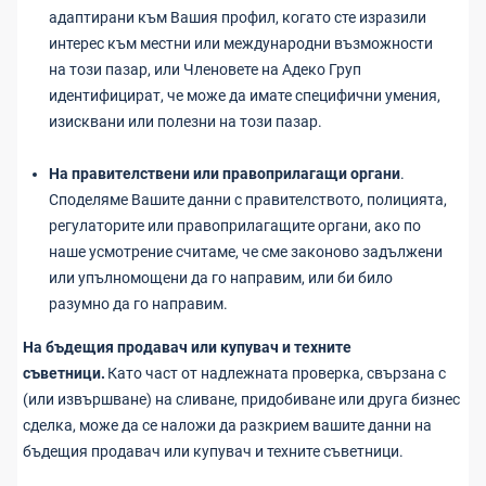
адаптирани към Вашия профил, когато сте изразили
интерес към местни или международни възможности
на този пазар, или Членовете на Адеко Груп
идентифицират, че може да имате специфични умения,
изисквани или полезни на този пазар.
На правителствени или правоприлагащи органи
.
Споделяме Вашите данни с правителството, полицията,
регулаторите или правоприлагащите органи, ако по
наше усмотрение считаме, че сме законово задължени
или упълномощени да го направим, или би било
разумно да го направим.
На бъдещия продавач или купувач и техните
съветници.
Като част от надлежната проверка, свързана с
(или извършване) на сливане, придобиване или друга бизнес
сделка, може да се наложи да разкрием вашите данни на
бъдещия продавач или купувач и техните съветници.