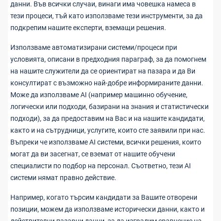
данни. Във всички случаи, винаги има човешка намеса в
тези процеси, тъй като използваме тези инструменти, за да
подкрепим нашите експерти, вземащи решения.
Използваме автоматизирани системи/процеси при
условията, описани в предходния параграф, за да помогнем
на нашите служители да се ориентират на пазара и да Ви
консултират с възможно най-добре информираните данни.
Може да използваме AI (например машинно обучение,
логически или подходи, базирани на знания и статистически
подходи), за да предоставим на Вас и на нашите кандидати,
както и на сътрудници, услугите, които сте заявили при нас.
Въпреки че използваме AI системи, всички решения, които
могат да ви засегнат, се вземат от нашите обучени
специалисти по подбор на персонал. Съответно, тези AI
системи нямат правно действие.
Например, когато търсим кандидати за Вашите отворени
позиции, можем да използваме исторически данни, както и