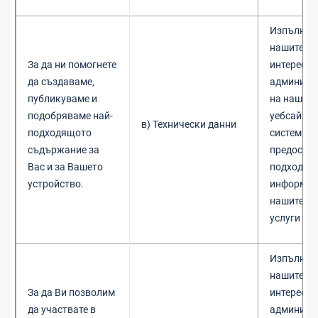
Изпълнен
нашите з
За да ни помогнете
интереси 
да създаваме,
админист
публикуваме и
на нашите
подобряваме най-
уебсайтов
в) Технически данни
подходящото
системи и
съдържание за
предостав
Вас и за Вашето
подходящ
устройство.
информац
нашите пр
услуги
Изпълнен
нашите з
За да Ви позволим
интереси 
да участвате в
админист