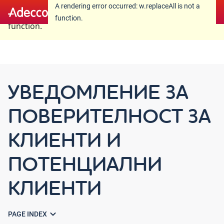
A rendering error occurred:
w.replaceAll is not a
A rendering error occurred:
w.replaceAll is not a
function
.
function
.
УВЕДОМЛЕНИЕ ЗА
ПОВЕРИТЕЛНОСТ ЗА
КЛИЕНТИ И
ПОТЕНЦИАЛНИ
КЛИЕНТИ
expand_more
PAGE INDEX