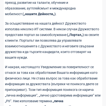
преход, развитие на таланти, обучение и
образование, аутплейсмънт и международна
мобилност
(„нашите Дейности„)
.
За осъществяване на нашата дейност Дружеството
използва няколко ИТ системи. В някои случаи Дружеството
предоставя портал за самообслужване
(„Портал„)
за своите
клиенти. Порталът ви позволява да управлявате
взаимоотношенията с Дружеството и
неговите свързани
дружества и
да търсите кандидати, които отговарят на
вашите нужди.
И накрая, настоящото Уведомление за поверителност се
отнася за това как обработваме Вашата информация като
физическо лице. Не става въпрос за това как обработваме
информация за дружествата (въпреки че понякога двете се
припокриват). Този тип информация понякога се нарича
„лична информация“, „лично удостоверима информация“ или
„PII“. Ние използваме термина
„лична