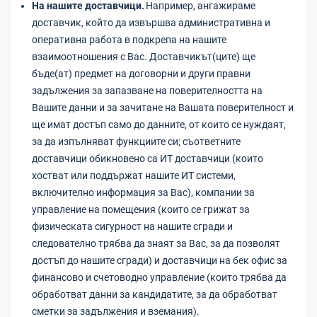
На нашите доставчици.
Например, ангажираме
доставчик, който да извършва административна и
оперативна работа в подкрепа на нашите
взаимоотношения с Вас. Доставчикът(ците) ще
бъде(ат) предмет на договорни и други правни
задължения за запазване на поверителността на
Вашите данни и за зачитане на Вашата поверителност и
ще имат достъп само до данните, от които се нуждаят,
за да изпълняват функциите си; съответните
доставчици обикновено са ИТ доставчици (които
хостват или поддържат нашите ИТ системи,
включително информация за Вас), компании за
управление на помещения (които се грижат за
физическата сигурност на нашите сгради и
следователно трябва да знаят за Вас, за да позволят
достъп до нашите сгради) и доставчици на бек офис за
финансово и счетоводно управление (които трябва да
обработват данни за кандидатите, за да обработват
сметки за задължения и вземания).