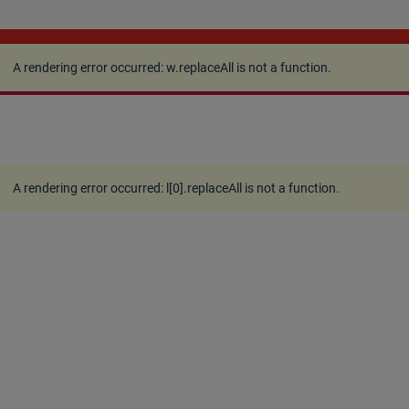
A rendering error occurred:
w.replaceAll is not a
function
.
A rendering error occurred:
w.replaceAll is not a function
.
A rendering error occurred:
l[0].replaceAll is not a function
.