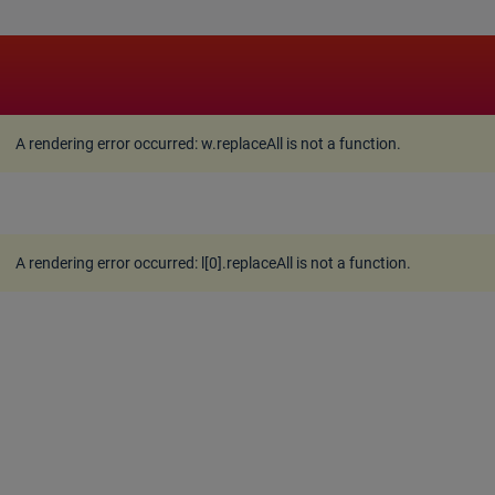
A rendering error occurred:
w.replaceAll is not a function
A rendering error occurred:
w.replaceAll is not a function
.
A rendering error occurred:
l[0].replaceAll is not a function
.