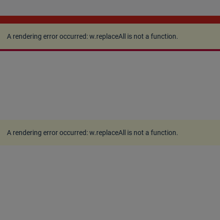
A rendering error occurred:
w.replaceAll is not a
function
.
A rendering error occurred:
w.replaceAll is not a function
.
A rendering error occurred:
w.replaceAll is not a function
.