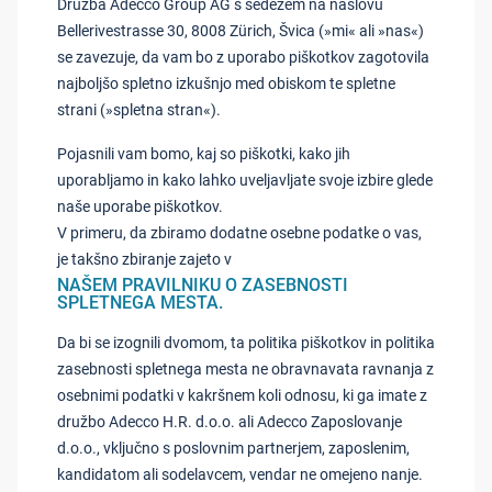
Družba Adecco Group AG s sedežem na naslovu
Bellerivestrasse 30, 8008 Zürich, Švica (»mi« ali »nas«)
se zavezuje, da vam bo z uporabo piškotkov zagotovila
najboljšo spletno izkušnjo med obiskom te spletne
strani (»spletna stran«).
Pojasnili vam bomo, kaj so piškotki, kako jih
uporabljamo in kako lahko uveljavljate svoje izbire glede
naše uporabe piškotkov.
V primeru, da zbiramo dodatne osebne podatke o vas,
je takšno zbiranje zajeto v
NAŠEM PRAVILNIKU O ZASEBNOSTI
SPLETNEGA MESTA.
Da bi se izognili dvomom, ta politika piškotkov in politika
zasebnosti spletnega mesta ne obravnavata ravnanja z
osebnimi podatki v kakršnem koli odnosu, ki ga imate z
družbo Adecco H.R. d.o.o. ali Adecco Zaposlovanje
d.o.o., vključno s poslovnim partnerjem, zaposlenim,
kandidatom ali sodelavcem, vendar ne omejeno nanje.