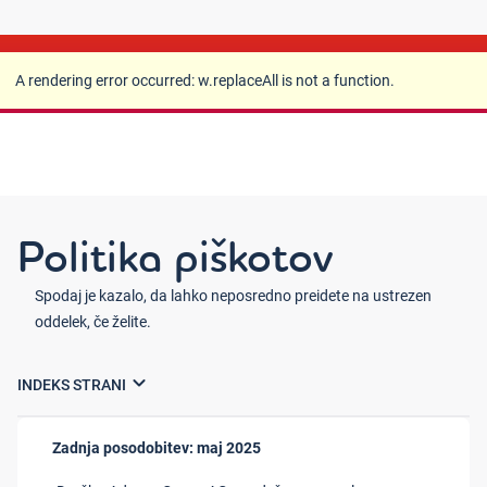
A rendering error occurred:
w.replaceAll is not a
function
.
A rendering error occurred:
w.replaceAll is not a function
.
Politika piškotov
Spodaj je kazalo, da lahko neposredno preidete na ustrezen
oddelek, če želite.
expand_more
Zadnja posodobitev: maj 2025