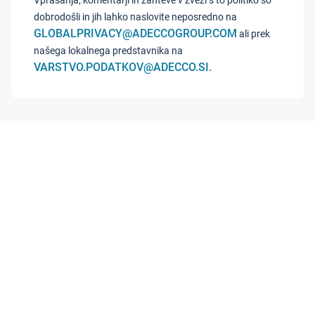
Vprašanja, komentarji in zahteve v zvezi s to politiko so
dobrodošli in jih lahko naslovite neposredno na
GLOBALPRIVACY@ADECCOGROUP.COM
ali prek
našega lokalnega predstavnika na
VARSTVO.PODATKOV@ADECCO.SI.