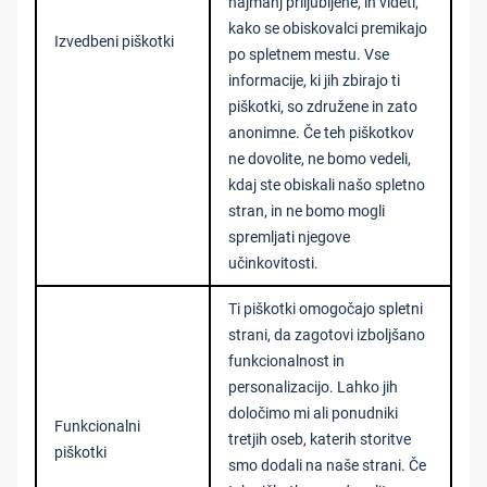
najmanj priljubljene, in videti,
kako se obiskovalci premikajo
Izvedbeni piškotki
po spletnem mestu. Vse
informacije, ki jih zbirajo ti
piškotki, so združene in zato
anonimne. Če teh piškotkov
ne dovolite, ne bomo vedeli,
kdaj ste obiskali našo spletno
stran, in ne bomo mogli
spremljati njegove
učinkovitosti.
Ti piškotki omogočajo spletni
strani, da zagotovi izboljšano
funkcionalnost in
personalizacijo. Lahko jih
določimo mi ali ponudniki
Funkcionalni
tretjih oseb, katerih storitve
piškotki
smo dodali na naše strani. Če