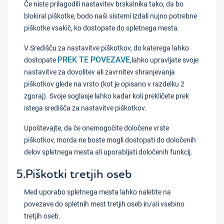
Če niste prilagodili nastavitev brskalnika tako, da bo
blokiral piškotke, bodo naši sistemi izdali nujno potrebne
piškotke vsakič, ko dostopate do spletnega mesta.
V Središču za nastavitve piškotkov, do katerega lahko
PREK TE POVEZAVE
dostopate
,lahko upravljate svoje
nastavitve za dovolitev ali zavrnitev shranjevanja
piškotkov glede na vrsto (kot je opisano v razdelku 2
zgoraj). Svoje soglasje lahko kadar koli prekličete prek
istega središča za nastavitve piškotkov.
Upoštevajte, da če onemogočite določene vrste
piškotkov, morda ne boste mogli dostopati do določenih
delov spletnega mesta ali uporabljati določenih funkcij.
5.Piškotki tretjih oseb
Med uporabo spletnega mesta lahko naletite na
povezave do spletnih mest tretjih oseb in/ali vsebino
tretjih oseb.