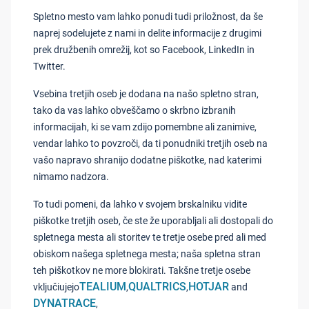
Spletno mesto vam lahko ponudi tudi priložnost, da še
naprej sodelujete z nami in delite informacije z drugimi
prek družbenih omrežij, kot so Facebook, LinkedIn in
Twitter.
Vsebina tretjih oseb je dodana na našo spletno stran,
tako da vas lahko obveščamo o skrbno izbranih
informacijah, ki se vam zdijo pomembne ali zanimive,
vendar lahko to povzroči, da ti ponudniki tretjih oseb na
vašo napravo shranijo dodatne piškotke, nad katerimi
nimamo nadzora.
To tudi pomeni, da lahko v svojem brskalniku vidite
piškotke tretjih oseb, če ste že uporabljali ali dostopali do
spletnega mesta ali storitev te tretje osebe pred ali med
obiskom našega spletnega mesta; naša spletna stran
teh piškotkov ne more blokirati. Takšne tretje osebe
TEALIUM
QUALTRICS
HOTJAR
vključiujejo
,
,
and
DYNATRACE
,