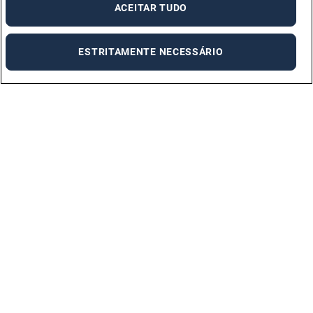
ACEITAR TUDO
ESTRITAMENTE NECESSÁRIO
Linha de Apoio ao Cliente
Segunda a Sexta das 8h às 19h
707 233 226
Custo da Chamada:
0,11€/minuto de rede fixa nacional
0,16€/minuto de rede móvel nacional
Sou Candidato