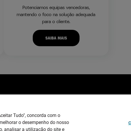
Potenciamos equipas vencedoras,
mantendo o foco na solução adequada
para o cliente.
SAIBA MAIS
o
Sou Empresa
Serviços Especializados
Q
EMPREGO
QUEM SOMOS
TRABALHO TEMPORÁRIO
S
ADECCO
INSIGHTS
OUTSOURCING
P
Aceitar Tudo", concorda com o
 melhorar o desempenho do nosso
RECURSOS
PERMANENT RECRUITMENT
C
D
, analisar a utilização do site e
CONTACTE-NOS
ONSITE