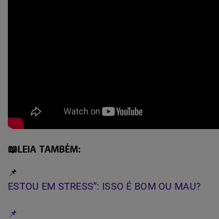
📖LEIA TAMBÉM:
📌
ESTOU EM STRESS”: ISSO É BOM OU MAU?
📌