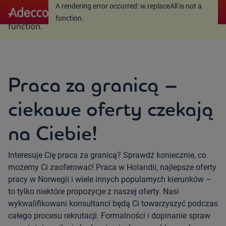
A rendering error occurred:
w.replaceAll is not a
A rendering error occurred:
w.replaceAll is not a
function
.
function
.
Praca za granicą –
ciekawe oferty czekają
na Ciebie!
Interesuje Cię praca za granicą? Sprawdź koniecznie, co
możemy Ci zaoferować! Praca w Holandii, najlepsze oferty
pracy w Norwegii i wiele innych popularnych kierunków –
to tylko niektóre propozycje z naszej oferty. Nasi
wykwalifikowani konsultanci będą Ci towarzyszyć podczas
całego procesu rekrutacji. Formalności i dopinanie spraw