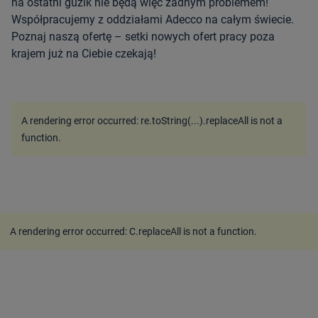
na ostatni guzik nie będą więc żadnym problemem!
Współpracujemy z oddziałami Adecco na całym świecie.
Poznaj naszą ofertę – setki nowych ofert pracy poza
krajem już na Ciebie czekają!
A rendering error occurred:
re.toString(...).replaceAll is not a
function
.
A rendering error occurred:
C.replaceAll is not a function
.