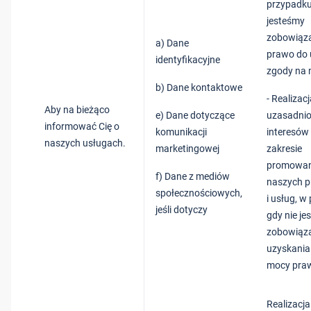
przypadku
jesteśmy
zobowiąza
a) Dane
prawo do 
identyfikacyjne
zgody na 
b) Dane kontaktowe
- Realizac
Aby na bieżąco
e) Dane dotyczące
uzasadni
informować Cię o
komunikacji
interesów
naszych usługach.
marketingowej
zakresie
promowan
f) Dane z mediów
naszych 
społecznościowych,
i usług, w
jeśli dotyczy
gdy nie je
zobowiąza
uzyskania
mocy pra
Realizacj