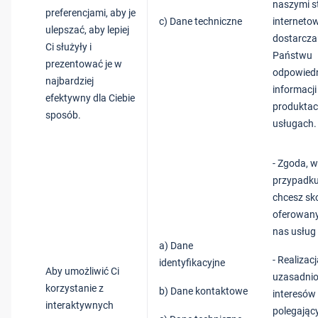
naszymi s
preferencjami, aby je
c) Dane techniczne
internetow
ulepszać, aby lepiej
dostarcza
Ci służyły i
Państwu
prezentować je w
odpowied
najbardziej
informacji
efektywny dla Ciebie
produktac
sposób.
usługach.
- Zgoda, w
przypadku
chcesz sk
oferowany
nas usług i
a) Dane
- Realizac
identyfikacyjne
Aby umożliwić Ci
uzasadni
korzystanie z
b) Dane kontaktowe
interesów
interaktywnych
polegając