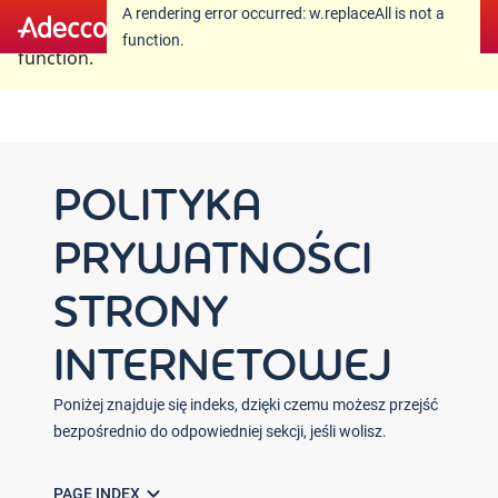
A rendering error occurred:
w.replaceAll is not a
A rendering error occurred:
w.replaceAll is not a
function
.
function
.
POLITYKA
PRYWATNOŚCI
STRONY
INTERNETOWEJ
Poniżej znajduje się indeks, dzięki czemu możesz przejść
bezpośrednio do odpowiedniej sekcji, jeśli wolisz.
expand_more
PAGE INDEX