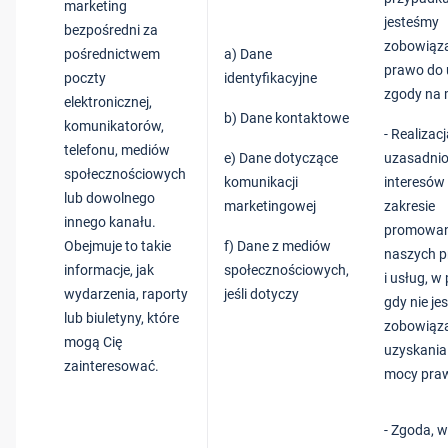
marketing
jesteśmy
bezpośredni za
zobowiąza
pośrednictwem
a) Dane
prawo do 
poczty
identyfikacyjne
zgody na 
elektronicznej,
b) Dane kontaktowe
komunikatorów,
- Realizac
telefonu, mediów
e) Dane dotyczące
uzasadni
społecznościowych
komunikacji
interesów
lub dowolnego
marketingowej
zakresie
innego kanału.
promowan
Obejmuje to takie
f) Dane z mediów
naszych 
informacje, jak
społecznościowych,
i usług, w
wydarzenia, raporty
jeśli dotyczy
gdy nie je
lub biuletyny, które
zobowiąza
mogą Cię
uzyskania
zainteresować.
mocy pra
- Zgoda, w