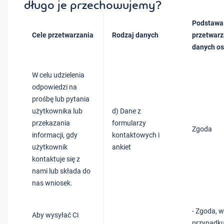
długo je przechowujemy?
Podstawa
Cele przetwarzania
Rodzaj danych
przetwarz
danych o
W celu udzielenia
odpowiedzi na
prośbę lub pytania
użytkownika lub
d) Dane z
przekazania
formularzy
Zgoda
informacji, gdy
kontaktowych i
użytkownik
ankiet
kontaktuje się z
nami lub składa do
nas wniosek.
- Zgoda, w
Aby wysyłać Ci
przypadku