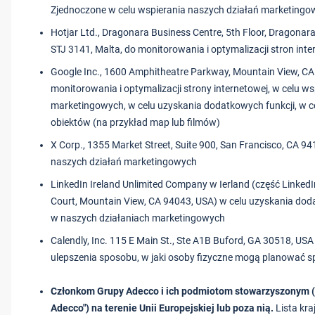
Zjednoczone w celu wspierania naszych działań marketing
Hotjar Ltd., Dragonara Business Centre, 5th Floor, Dragonara 
STJ 3141, Malta, do monitorowania i optymalizacji stron int
Google Inc., 1600 Amphitheatre Parkway, Mountain View, CA
monitorowania i optymalizacji strony internetowej, w celu w
marketingowych, w celu uzyskania dodatkowych funkcji, w c
obiektów (na przykład map lub filmów)
X Corp., 1355 Market Street, Suite 900, San Francisco, CA 9
naszych działań marketingowych
LinkedIn Ireland Unlimited Company w Ierland (część LinkedIn
Court, Mountain View, CA 94043, USA) w celu uzyskania doda
w naszych działaniach marketingowych
Calendly, Inc. 115 E Main St., Ste A1B Buford, GA 30518, USA
ulepszenia sposobu, w jaki osoby fizyczne mogą planować s
Członkom Grupy Adecco i ich podmiotom stowarzyszonym (
Adecco") na terenie Unii Europejskiej lub poza nią.
Lista kra