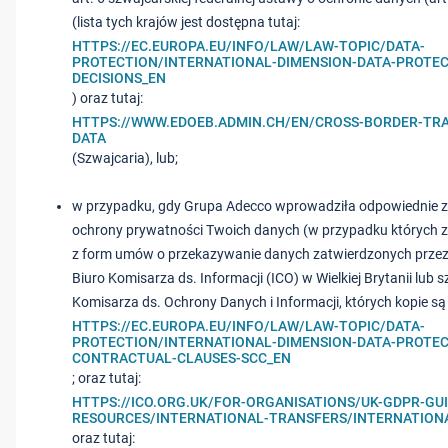
(lista tych krajów jest dostępna tutaj:
HTTPS://EC.EUROPA.EU/INFO/LAW/LAW-TOPIC/DATA-
PROTECTION/INTERNATIONAL-DIMENSION-DATA-PROTE
DECISIONS_EN
) oraz tutaj:
HTTPS://WWW.EDOEB.ADMIN.CH/EN/CROSS-BORDER-TR
DATA
(Szwajcaria), lub;
w przypadku, gdy Grupa Adecco wprowadziła odpowiednie z
ochrony prywatności Twoich danych (w przypadku których z
z form umów o przekazywanie danych zatwierdzonych przez 
Biuro Komisarza ds. Informacji (ICO) w Wielkiej Brytanii lub
Komisarza ds. Ochrony Danych i Informacji, których kopie są 
HTTPS://EC.EUROPA.EU/INFO/LAW/LAW-TOPIC/DATA-
PROTECTION/INTERNATIONAL-DIMENSION-DATA-PROTE
CONTRACTUAL-CLAUSES-SCC_EN
; oraz tutaj:
HTTPS://ICO.ORG.UK/FOR-ORGANISATIONS/UK-GDPR-GU
RESOURCES/INTERNATIONAL-TRANSFERS/INTERNATIONA
oraz tutaj: