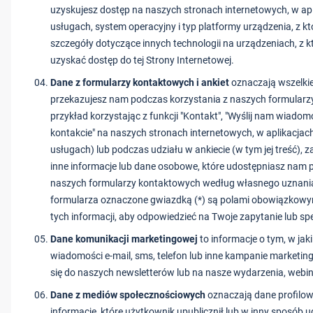
uzyskujesz dostęp na naszych stronach internetowych, w apl
usługach, system operacyjny i typ platformy urządzenia, z kt
szczegóły dotyczące innych technologii na urządzeniach, z k
uzyskać dostęp do tej Strony Internetowej.
Dane z formularzy kontaktowych i ankiet
oznaczają wszelkie
przekazujesz nam podczas korzystania z naszych formularz
przykład korzystając z funkcji "Kontakt", "Wyślij nam wiado
kontakcie" na naszych stronach internetowych, w aplikacjac
usługach) lub podczas udziału w ankiecie (w tym jej treść), z
inne informacje lub dane osobowe, które udostępniasz nam 
naszych formularzy kontaktowych według własnego uznania 
formularza oznaczone gwiazdką (*) są polami obowiązkowy
tych informacji, aby odpowiedzieć na Twoje zapytanie lub sp
Dane komunikacji marketingowej
to informacje o tym, w jak
wiadomości e-mail, sms, telefon lub inne kampanie marketin
się do naszych newsletterów lub na nasze wydarzenia, webin
Dane z mediów społecznościowych
oznaczają dane profilow
informacje, które użytkownik upublicznił lub w inny sposób 