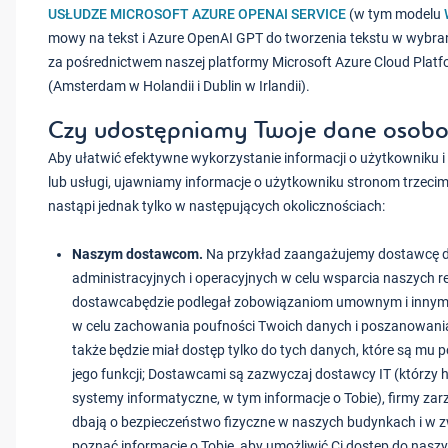
USŁUDZE MICROSOFT AZURE OPENAI SERVICE
(w tym modelu
mowy na tekst i Azure OpenAI GPT do tworzenia tekstu w wybra
za pośrednictwem naszej platformy Microsoft Azure Cloud Platf
(Amsterdam w Holandii i Dublin w Irlandii).
Czy udostępniamy Twoje dane osobo
Aby ułatwić efektywne wykorzystanie informacji o użytkowniku i
lub usługi, ujawniamy informacje o użytkowniku stronom trzecim.
nastąpi jednak tylko w następujących okolicznościach:
Naszym dostawcom.
Na przykład zaangażujemy dostawcę d
administracyjnych i operacyjnych w celu wsparcia naszych re
dostawcabędzie podlegał zobowiązaniom umownym i inny
w celu zachowania poufności Twoich danych i poszanowania
także będzie miał dostęp tylko do tych danych, które są mu
jego funkcji; Dostawcami są zazwyczaj dostawcy IT (którzy h
systemy informatyczne, w tym informacje o Tobie), firmy zar
dbają o bezpieczeństwo fizyczne w naszych budynkach i w 
poznać informacje o Tobie, aby umożliwić Ci dostęp do nas