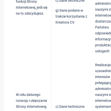
c) Dane techniczne
funkcji Strony
administr
Internetowej, jeśli się
naszymi s
g) Dane podane w
na to zdecydujesz.
internetow
trakcie korzystania z
dostarcza
Kreatora CV.
Państwu
odpowied
informacji
produktac
usługach
Realizacj
uzasadni
interesów
polegając
administr
W celu dalszego
naszymi s
rozwoju i ulepszania
interneto
Strony Internetowej,
c) Dane techniczne
systemami