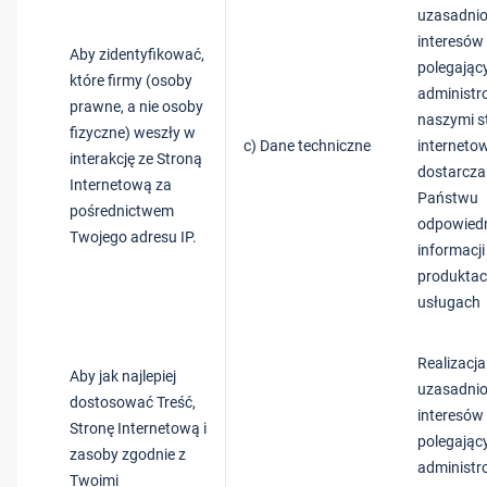
uzasadni
interesów
Aby zidentyfikować,
polegając
które firmy (osoby
administr
prawne, a nie osoby
naszymi s
fizyczne) weszły w
c) Dane techniczne
internetow
interakcję ze Stroną
dostarcza
Internetową za
Państwu
pośrednictwem
odpowied
Twojego adresu IP.
informacji
produktac
usługach
Realizacj
Aby jak najlepiej
uzasadni
dostosować Treść,
interesów
Stronę Internetową i
polegając
zasoby zgodnie z
administr
Twoimi