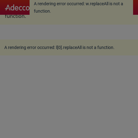
A rendering error occurred:
w.replaceAll is not a
A rendering error occurred:
w.replaceAll is not a
function
.
function
.
A rendering error occurred:
l[0].replaceAll is not a function
.