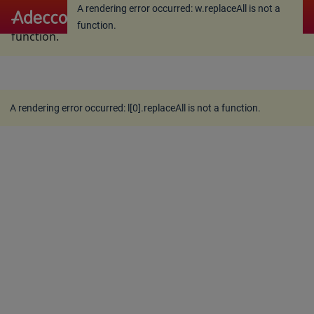
A rendering error occurred:
w.replaceAll is not a
A rendering error occurred:
w.replaceAll is not a
function
.
function
.
A rendering error occurred:
l[0].replaceAll is not a function
.