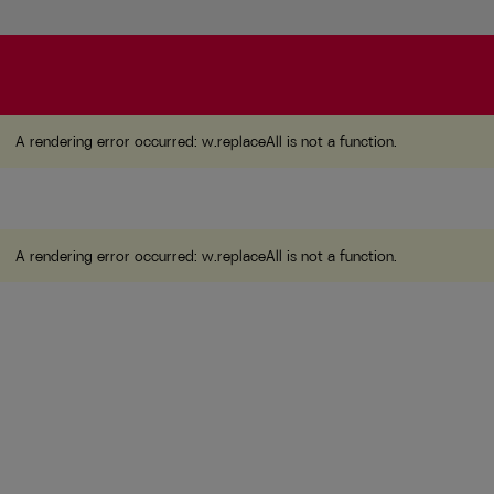
A rendering error occurred:
w.replaceAll is not a function
A rendering error occurred:
w.replaceAll is not a function
.
A rendering error occurred:
w.replaceAll is not a function
.