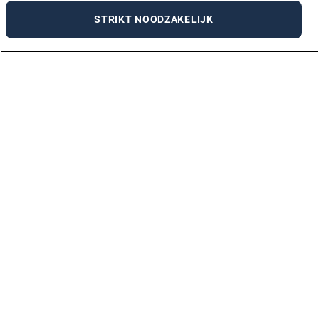
STRIKT NOODZAKELIJK
VACATURES PER STAD
AMSTERDAM
ARNHEM
DEN BOSCH