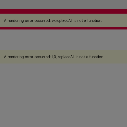
A rendering error occurred:
w.replaceAll is not a
function
.
A rendering error occurred:
w.replaceAll is not a function
.
A rendering error occurred:
l[0].replaceAll is not a function
.