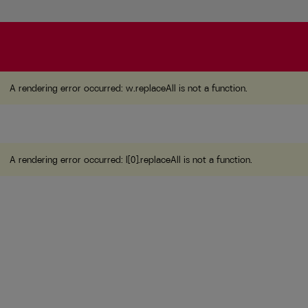
A rendering error occurred:
w.replaceAll is not a function
A rendering error occurred:
w.replaceAll is not a function
.
A rendering error occurred:
l[0].replaceAll is not a function
.