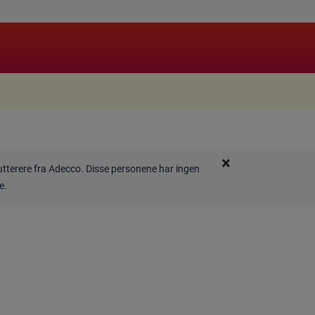
×
rutterere fra Adecco. Disse personene har ingen
de.