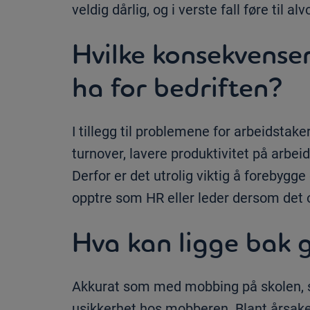
veldig dårlig, og i verste fall føre til a
Hvilke konsekvenser
ha for bedriften?
I tillegg til problemene for arbeidstak
turnover, lavere produktivitet på arb
Derfor er det utrolig viktig å forebygg
opptre som HR eller leder dersom det
Hva kan ligge bak g
Akkurat som med mobbing på skolen, sk
usikkerhet hos mobberen. Blant årsake