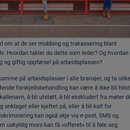
d om at de ser mobbing og trakassering blant
 selv. Hvordan takler du dette som leder? Og hvordan
 og giftig oppførsel på arbeidsplassen?
ekomme på arbeidsplasser i alle bransjer, og ta ulik
nde forskjellsbehandling kan være å ikke bli hilst
kallenavn, å bli utstøtt, å bli ekskludert fra møter d
nklaget eller kjeftet på, eller å bli kalt for
skriminering kan også skje via e-post, SMS og
uskyldig moro kan få «offeret» til å føle seg