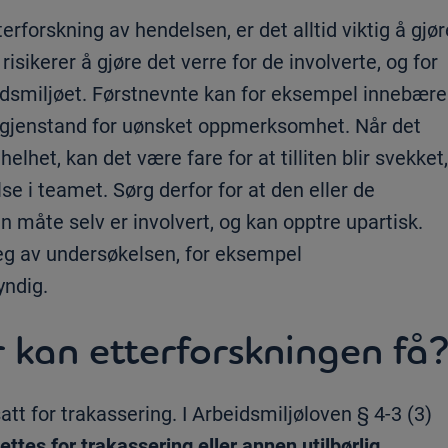
terforskning av hendelsen, er det alltid viktig å gjør
isikerer å gjøre det verre for de involverte, og for
eidsmiljøet. Førstnevnte kan for eksempel innebære
 bli gjenstand for uønsket oppmerksomhet. Når det
elhet, kan det være fare for at tilliten blir svekket,
lse i teamet. Sørg derfor for at den eller de
n måte selv er involvert, og kan opptre upartisk.
seg av undersøkelsen, for eksempel
yndig.
 kan etterforskningen få
att for trakassering. I Arbeidsmiljøloven § 4-3 (3)
ettes for trakassering eller annen utilbørlig