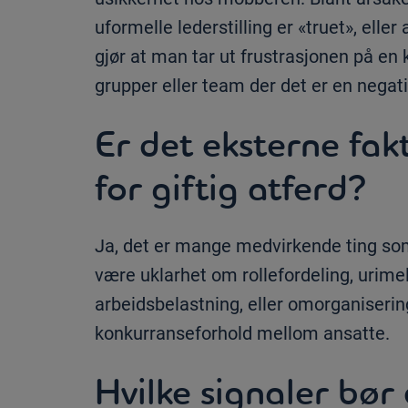
uformelle lederstilling er «truet», ell
gjør at man tar ut frustrasjonen på e
grupper eller team der det er en nega
Er det eksterne fak
for giftig atferd?
Ja, det er mange medvirkende ting som
være uklarhet om rollefordeling, urimel
arbeidsbelastning, eller omorganiseri
konkurranseforhold mellom ansatte.
Hvilke signaler bør