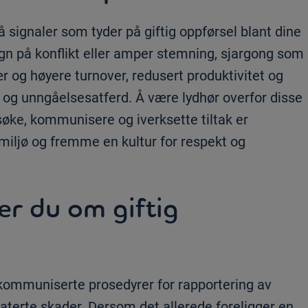
ignaler som tyder på giftig oppførsel blant dine
gn på konflikt eller amper stemning, sjargong som
r og høyere turnover, redusert produktivitet og
n og unngåelsesatferd. Å være lydhør overfor disse
øke, kommunisere og iverksette tiltak er
miljø og fremme en kultur for respekt og
r du om giftig
t kommuniserte prosedyrer for rapportering av
aterte skader. Dersom det allerede foreligger en