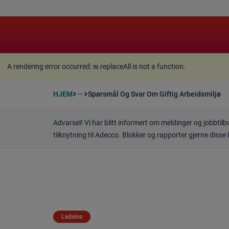
A rendering error occurred:
w.replaceAll is not a function
A rendering error occurred:
w.replaceAll is not a function
.
HJEM
Spørsmål Og Svar Om Giftig Arbeidsmiljø
more_horiz
Advarsel! Vi har blitt informert om meldinger og jobbtil
tilknytning til Adecco. Blokker og rapporter gjerne disse 
Ledelse