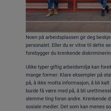
Noen på arbeidsplassen gir deg beskje
personalet. Eller du er vitne til dette
forebygger du krenkende diskriminering
Ulike typer giftig arbeidsmiljø kan for
mange former. Klare eksempler på støte
på, å ikke motta informasjon, å bli kalt 
burde få være med på, å bli urettmessig a
slemme ting foran andre. Krenkende di
sosiale medier. Det som kan menes som 