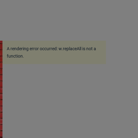
A rendering error occurred:
w.replaceAll is not a
function
.