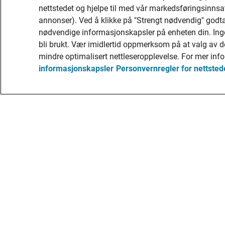
nettstedet og hjelpe til med vår markedsføringsinnsat
annonser). Ved å klikke på "Strengt nødvendig" godta
nødvendige informasjonskapsler på enheten din. Ing
bli brukt. Vær imidlertid oppmerksom på at valg av det
Adecco Norge har sitt hovedkontor på Askekroken 11, O
mindre optimalisert nettleseropplevelse. For mer inf
Organisasjonsnummer for Adecco Norge AS er: 935333
informasjonskapsler
Personvernregler for nettsted
©Adecco 2025