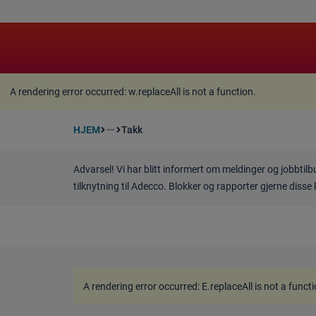
A rendering error occurred:
w.replaceAll is not a function
A rendering error occurred:
w.replaceAll is not a function
.
HJEM
Takk
more_horiz
Advarsel! Vi har blitt informert om meldinger og jobbtil
tilknytning til Adecco. Blokker og rapporter gjerne disse 
A rendering error occurred:
E.replaceAll is not a funct