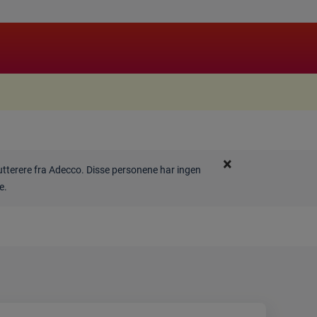
×
rutterere fra Adecco. Disse personene har ingen
de.