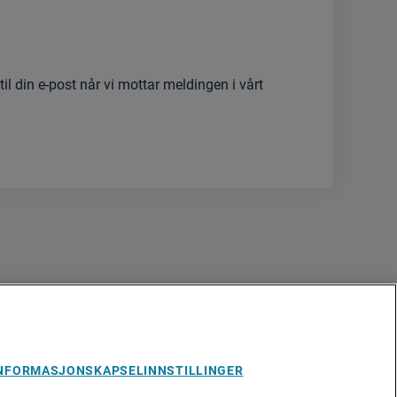
til din e-post når vi mottar meldingen i vårt
NFORMASJONSKAPSELINNSTILLINGER