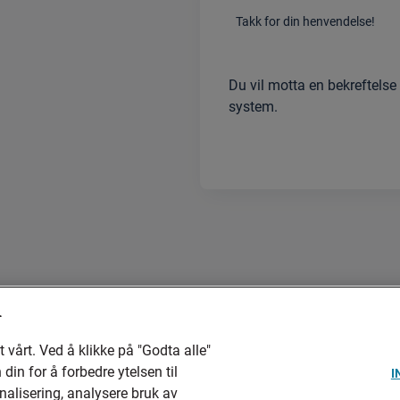
Takk for din henvendelse!
Du vil motta en bekreftelse 
system.
r
 vårt. Ved å klikke på "Godta alle"
in for å forbedre ytelsen til
I
onalisering, analysere bruk av