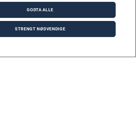
Adecco
Kontakt
GODTA ALLE
OM ADECCO
+47 23 29 00 00
HVORDAN VI JOBBER
INFO@ADECCO.NO
KONTOROVERSIKT
TILBUDSFORESPØRSEL
STRENGT NØDVENDIGE
ÅPENHETSLOVEN
MEDIEHENVENDELSER