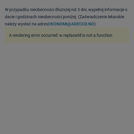
W przypadku nieobecności dłuższej niż 3 dni, wypełnij informacje o
dacie i godzinach nieobecności poniżej. (Zaświadczenie lekarskie
należy wysłać na adres
OKONOMI@ADECCO.NO
)
A rendering error occurred:
w.replaceAll is not a function
.