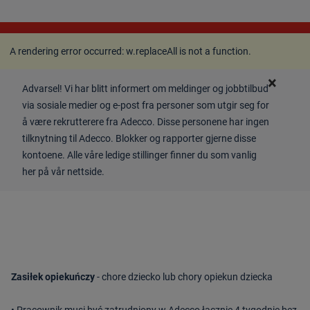
A rendering error occurred:
w.replaceAll is not a
function
.
A rendering error occurred:
w.replaceAll is not a function
.
×
Advarsel! Vi har blitt informert om meldinger og jobbtilbud
via sosiale medier og e-post fra personer som utgir seg for
å være rekrutterere fra Adecco. Disse personene har ingen
tilknytning til Adecco. Blokker og rapporter gjerne disse
kontoene. Alle våre ledige stillinger finner du som vanlig
her på vår nettside.
Zasiłek opiekuńczy
- chore dziecko lub chory opiekun dziecka