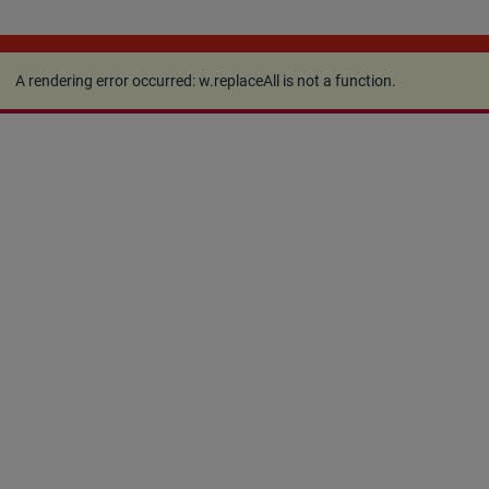
A rendering error occurred:
w.replaceAll is not a
function
.
A rendering error occurred:
w.replaceAll is not a function
.